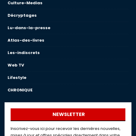
Culture-Medias
Décryptages
Lu-dans-la-presse
Atlas-des-livres
Les-indiscrets
Web TV
Lifestyle
CHRONIQUE
NEWSLETTER
Inscrivez-vous ici pour recevoir les dernières nouvelles,
mises à jour et offres spéciales directement dans votre