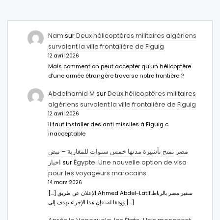
Nam
sur
Deux hélicoptères militaires algériens
survolent la ville frontalière de Figuig
12 avril 2026
Mais comment on peut accepter qu’un hélicoptère
d’une armée étrangère traverse notre frontière ?
Abdelhamid M
sur
Deux hélicoptères militaires
algériens survolent la ville frontalière de Figuig
12 avril 2026
Il faut installer des anti missiles à Figuig c
inacceptable
مصر تمنح تأشيرة مدتها خمس سنوات للمغاربة – نبض
اخبار
sur
Égypte: Une nouvelle option de visa
pour les voyageurs marocains
14 mars 2026
[…] الإعلان عن طريق Ahmed Abdel-Latifسفير مصر بالرباط.
ووفقا له، فإن هذا الإجراء يهدف إلى […]