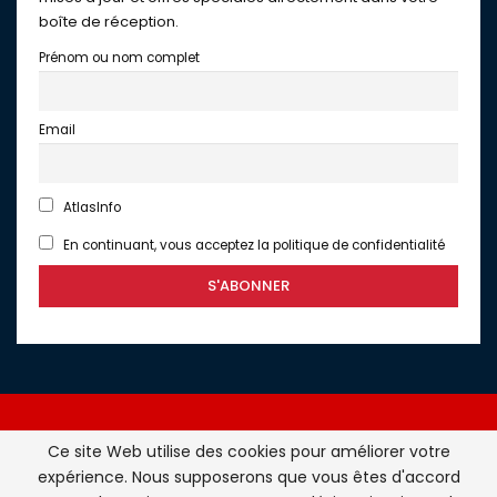
boîte de réception.
Prénom ou nom complet
Email
AtlasInfo
En continuant, vous acceptez la politique de confidentialité
Ce site Web utilise des cookies pour améliorer votre
expérience. Nous supposerons que vous êtes d'accord
Atlasinfo.fr : l'essentiel de l'actualité de la France et du