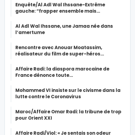
Enquête/Al Adl Wal Ihssane-Extrême
gauche: “frapper ensemble mais…
Al Adl Wal Ihssane, une Jamaa née dans
l’amertume
Rencontre avec Anouar Moatassim,
réalisateur du film de super-héros…
Affaire Radi: la diaspora marocaine de
France dénonce toute…
Mohammed VI insiste sur le civisme dans la
lutte contre le Coronavirus
Maroc/Affaire Omar Radi: la tribune de trop
pour Orient XXI
Affaire Radi/Viol: « Je sentais son odeur