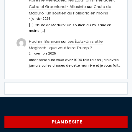
Après le Venezuela, les États-Unis menacent
Cuba et Groenland - Atlasinfo
sur
Chute de
Maduro : un soutien du Polisario en moins
4 janvier 2026
[…] Chute de Maduro : un soutien du Polisario en
moins […]
Hachim Bennani
sur
Les États-Unis et le
Maghreb : que veut faire Trump ?
21 novembre 2025
omar bendouro vous avez 1000 fois raison, je n'avais
jamais vu les choses de cette manière et je vous fait…
PLAN DE SITE