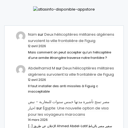
Nam
sur
Deux hélicoptères militaires algériens
survolent la ville frontalière de Figuig
12 avril 2026
Mais comment on peut accepter qu’un hélicoptère
d’une armée étrangère traverse notre frontière ?
Abdelhamid M
sur
Deux hélicoptères militaires
algériens survolent la ville frontalière de Figuig
12 avril 2026
Il faut installer des anti missiles à Figuig c
inacceptable
مصر تمنح تأشيرة مدتها خمس سنوات للمغاربة – نبض
اخبار
sur
Égypte: Une nouvelle option de visa
pour les voyageurs marocains
14 mars 2026
[…] الإعلان عن طريق Ahmed Abdel-Latifسفير مصر بالرباط.