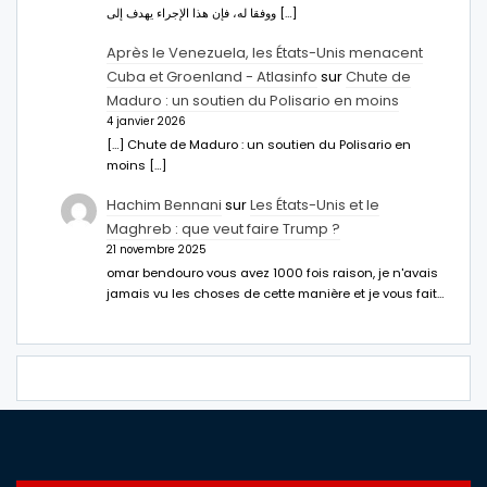
ووفقا له، فإن هذا الإجراء يهدف إلى […]
Après le Venezuela, les États-Unis menacent
Cuba et Groenland - Atlasinfo
sur
Chute de
Maduro : un soutien du Polisario en moins
4 janvier 2026
[…] Chute de Maduro : un soutien du Polisario en
moins […]
Hachim Bennani
sur
Les États-Unis et le
Maghreb : que veut faire Trump ?
21 novembre 2025
omar bendouro vous avez 1000 fois raison, je n'avais
jamais vu les choses de cette manière et je vous fait…