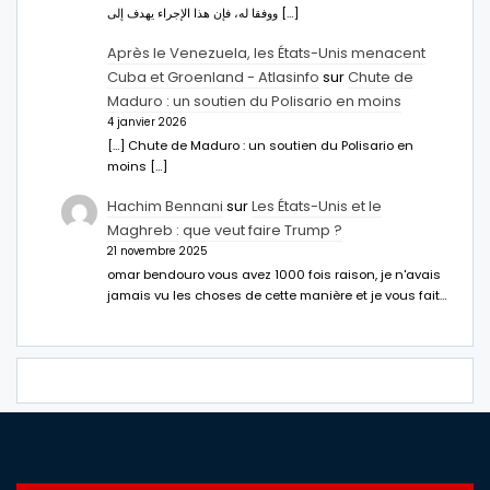
ووفقا له، فإن هذا الإجراء يهدف إلى […]
Après le Venezuela, les États-Unis menacent
Cuba et Groenland - Atlasinfo
sur
Chute de
Maduro : un soutien du Polisario en moins
4 janvier 2026
[…] Chute de Maduro : un soutien du Polisario en
moins […]
Hachim Bennani
sur
Les États-Unis et le
Maghreb : que veut faire Trump ?
21 novembre 2025
omar bendouro vous avez 1000 fois raison, je n'avais
jamais vu les choses de cette manière et je vous fait…