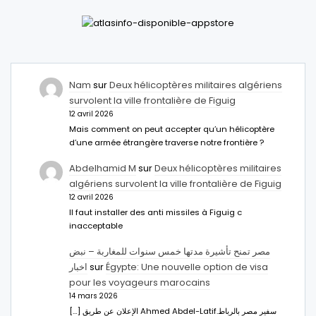
Nam
sur
Deux hélicoptères militaires algériens
survolent la ville frontalière de Figuig
12 avril 2026
Mais comment on peut accepter qu’un hélicoptère
d’une armée étrangère traverse notre frontière ?
Abdelhamid M
sur
Deux hélicoptères militaires
algériens survolent la ville frontalière de Figuig
12 avril 2026
Il faut installer des anti missiles à Figuig c
inacceptable
مصر تمنح تأشيرة مدتها خمس سنوات للمغاربة – نبض
اخبار
sur
Égypte: Une nouvelle option de visa
pour les voyageurs marocains
14 mars 2026
[…] الإعلان عن طريق Ahmed Abdel-Latifسفير مصر بالرباط.