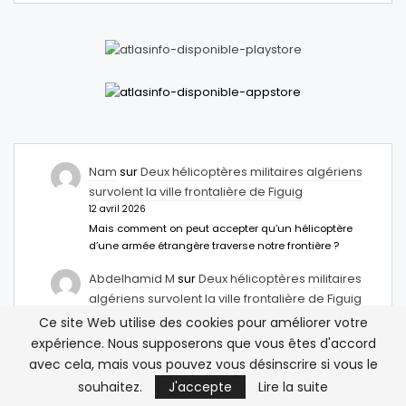
Nam
sur
Deux hélicoptères militaires algériens
survolent la ville frontalière de Figuig
12 avril 2026
Mais comment on peut accepter qu’un hélicoptère
d’une armée étrangère traverse notre frontière ?
Abdelhamid M
sur
Deux hélicoptères militaires
algériens survolent la ville frontalière de Figuig
12 avril 2026
Ce site Web utilise des cookies pour améliorer votre
Il faut installer des anti missiles à Figuig c
expérience. Nous supposerons que vous êtes d'accord
inacceptable
avec cela, mais vous pouvez vous désinscrire si vous le
مصر تمنح تأشيرة مدتها خمس سنوات للمغاربة – نبض
souhaitez.
J'accepte
Lire la suite
اخبار
sur
Égypte: Une nouvelle option de visa