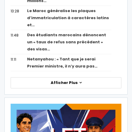
millions…
Le Maroc généralise les plaques
13:28
d’immatriculation à caractères latins
et…
Des étudiants marocains dénoncent
11:48
un « taux de refus sans précédent »
des visas…
Netanyahou : « Tant que je serai
11:11
Premier ministre, il n’y aura pas…
Afficher Plus