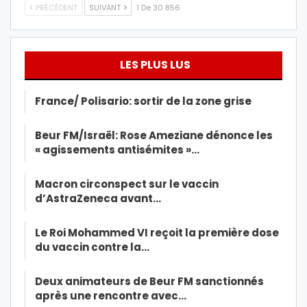
PRÉCÉDENT
SUIVANT
1 De 30 856
LES PLUS LUS
France/ Polisario: sortir de la zone grise
Beur FM/Israël: Rose Ameziane dénonce les
« agissements antisémites »…
Macron circonspect sur le vaccin
d’AstraZeneca avant…
Le Roi Mohammed VI reçoit la première dose
du vaccin contre la…
Deux animateurs de Beur FM sanctionnés
après une rencontre avec…