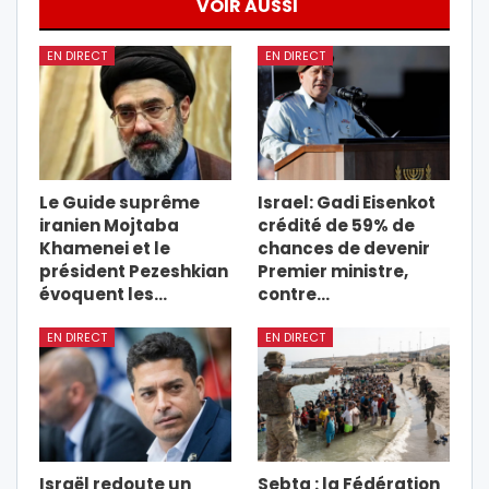
VOIR AUSSI
EN DIRECT
EN DIRECT
Le Guide suprême
Israel: Gadi Eisenkot
iranien Mojtaba
crédité de 59% de
Khamenei et le
chances de devenir
président Pezeshkian
Premier ministre,
évoquent les…
contre…
EN DIRECT
EN DIRECT
Israël redoute un
Sebta : la Fédération