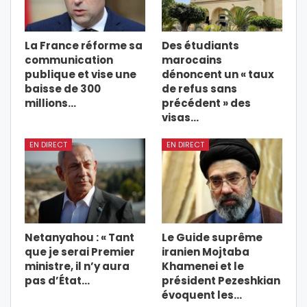
La France réforme sa
Des étudiants
communication
marocains
publique et vise une
dénoncent un « taux
baisse de 300
de refus sans
millions…
précédent » des
visas…
EN DIRECT
EN DIRECT
Netanyahou : « Tant
Le Guide suprême
que je serai Premier
iranien Mojtaba
ministre, il n’y aura
Khamenei et le
pas d’État…
président Pezeshkian
évoquent les…