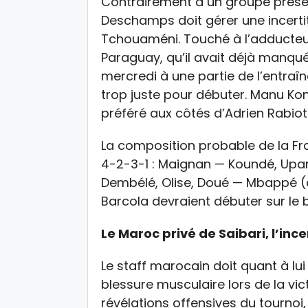
Contrairement à un groupe prés
Deschamps doit gérer une incerti
Tchouaméni. Touché à l’adducteur 
Paraguay, qu’il avait déjà manqué,
mercredi à une partie de l’entraîn
trop juste pour débuter. Manu Kon
préféré aux côtés d’Adrien Rabiot 
La composition probable de la Fran
4-2-3-1 : Maignan — Koundé, Upa
Dembélé, Olise, Doué — Mbappé (c
Barcola devraient débuter sur le 
Le Maroc privé de Saibari, l’inc
Le staff marocain doit quant à lui a
blessure musculaire lors de la vic
révélations offensives du tournoi,