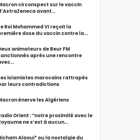
Macron circonspect sur le vaccin
d’AstraZeneca avant…
Le Roi Mohammed VI reçoit la
première dose du vaccin contre la…
Deux animateurs de Beur FM
sanctionnés après une rencontre
avec…
Les islamistes marocains rattrapés
par leurs contradictions
Macron énerve les Algériens
Radio Orient : “notre proximité avec le
Royaume ne s’est à aucun…
Hicham Alaoui* ou la nostalgie du