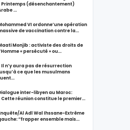
« Printemps (désenchantement)
Arabe …
Mohammed VI ordonne’une opération
massive de vaccination contre la…
Maati Monjib : activiste des droits de
l’Homme « persécuté » ou…
« Il n’y aura pas de résurrection
jusqu’à ce que les musulmans
tuent…
Dialogue inter-libyen au Maroc:
« Cette réunion constitue le premier…
Enquête/Al Adl Wal Ihssane-Extrême
gauche: “frapper ensemble mais…