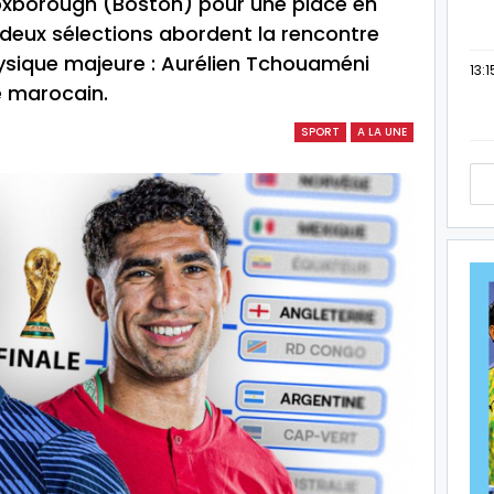
Foxborough (Boston) pour une place en
 deux sélections abordent la rencontre
ysique majeure : Aurélien Tchouaméni
13:1
é marocain.
SPORT
A LA UNE