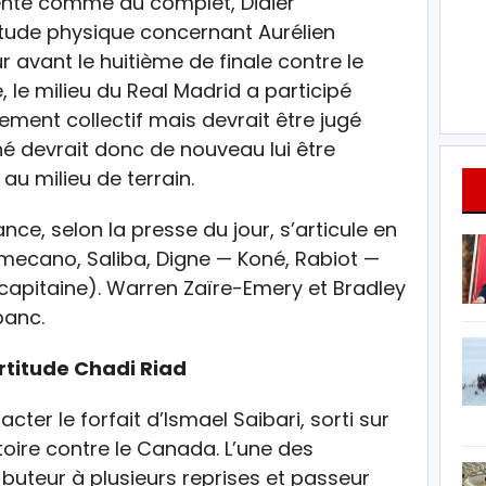
enté comme au complet, Didier
tude physique concernant Aurélien
avant le huitième de finale contre le
 le milieu du Real Madrid a participé
ement collectif mais devrait être jugé
é devrait donc de nouveau lui être
au milieu de terrain.
ce, selon la presse du jour, s’articule en
mecano, Saliba, Digne — Koné, Rabiot —
apitaine). Warren Zaïre-Emery et Bradley
banc.
ertitude Chadi Riad
cter le forfait d’Ismael Saibari, sorti sur
toire contre le Canada. L’une des
 buteur à plusieurs reprises et passeur