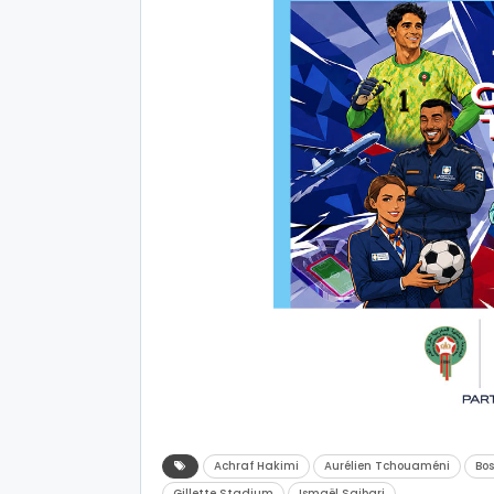
Achraf Hakimi
Aurélien Tchouaméni
Bo
Gillette Stadium
Ismaël Saibari