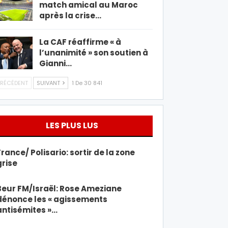
match amical au Maroc
après la crise…
La CAF réaffirme « à
l’unanimité » son soutien à
Gianni…
RÉCÉDENT
SUIVANT
1 De 30 841
LES PLUS LUS
France/ Polisario: sortir de la zone
grise
Beur FM/Israël: Rose Ameziane
dénonce les « agissements
antisémites »…