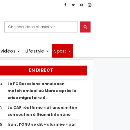
Vidéos
Lifestyle
Sport
EN DIRECT
Le FC Barcelone annule son
19
match amical au Maroc après la
crise migratoire à…
La CAF réaffirme « à l’unanimité »
13
son soutien à Gianni Infantino
Iran : l’ONU se dit « alarmée » par
29