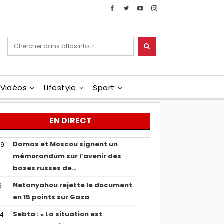
Vidéos
Lifestyle
Sport
EN DIRECT
Damas et Moscou signent un
49
mémorandum sur l’avenir des
bases russes de…
Netanyahou rejette le document
6
en 15 points sur Gaza
Sebta : « La situation est
04