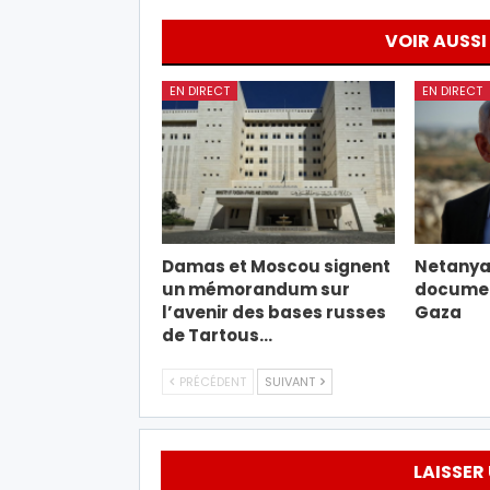
VOIR AUSSI
EN DIRECT
EN DIRECT
Damas et Moscou signent
Netanyah
un mémorandum sur
document
l’avenir des bases russes
Gaza
de Tartous…
PRÉCÉDENT
SUIVANT
LAISSER