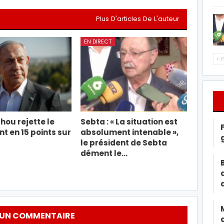
Plus D'articles De L'auteur
EN DIRECT
P
ou rejette le
Sebta : « La situation est
 en 15 points sur
absolument intenable »,
le président de Sebta
dément le…
 UN COMMENTAIRE