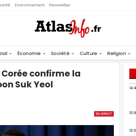
Santé
Environnement
Newsletter
onal
Économie
Société
Culture
Religion
Corée confirme la
on Suk Yeol
14:
13:1
EN DIRECT
13: