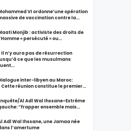
Mohammed VI ordonne’une opération
massive de vaccination contre la…
Maati Monjib : activiste des droits de
l’Homme « persécuté » ou…
« Il n’y aura pas de résurrection
jusqu’à ce que les musulmans
tuent…
Dialogue inter-libyen au Maroc:
« Cette réunion constitue le premier…
Enquête/Al Adl Wal Ihssane-Extrême
gauche: “frapper ensemble mais…
Al Adl Wal Ihssane, une Jamaa née
dans l’amertume