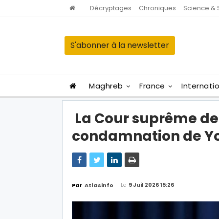
Décryptages
Chroniques
Science & 
S'abonner à la newsletter
Maghreb
France
Internati
La Cour suprême de 
condamnation de Yo
Le
9 Juil 2026 15:26
Par
Atlasinfo