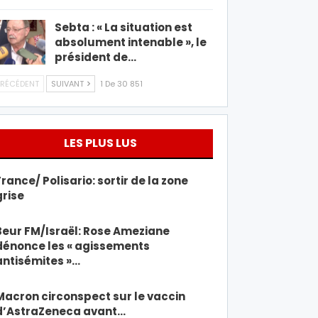
Sebta : « La situation est
absolument intenable », le
président de…
RÉCÉDENT
SUIVANT
1 De 30 851
LES PLUS LUS
France/ Polisario: sortir de la zone
grise
Beur FM/Israël: Rose Ameziane
dénonce les « agissements
antisémites »…
Macron circonspect sur le vaccin
d’AstraZeneca avant…