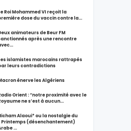
Le Roi Mohammed VI reçoit la
première dose du vaccin contre la…
Deux animateurs de Beur FM
sanctionnés après une rencontre
avec…
Les islamistes marocains rattrapés
par leurs contradictions
Macron énerve les Algériens
Radio Orient : “notre proximité avec le
Royaume ne s’est à aucun…
Hicham Alaoui* ou la nostalgie du
« Printemps (désenchantement)
Arabe …