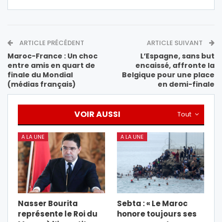
ARTICLE PRÉCÉDENT
ARTICLE SUIVANT
Maroc-France : Un choc
L’Espagne, sans but
entre amis en quart de
encaissé, affronte la
finale du Mondial
Belgique pour une place
(médias français)
en demi-finale
VOIR AUSSI
Tout
A LA UNE
A LA UNE
Nasser Bourita
Sebta : « Le Maroc
représente le Roi du
honore toujours ses