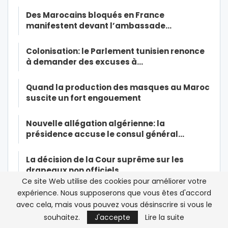
Des Marocains bloqués en France
manifestent devant l’ambassade…
Colonisation: le Parlement tunisien renonce
à demander des excuses à…
Quand la production des masques au Maroc
suscite un fort engouement
Nouvelle allégation algérienne: la
présidence accuse le consul général…
La décision de la Cour suprême sur les
drapeaux non officiels…
Ce site Web utilise des cookies pour améliorer votre
expérience. Nous supposerons que vous êtes d'accord
Le président algérien Tebboune s’offre une
avec cela, mais vous pouvez vous désinscrire si vous le
légitimité sur le dos…
souhaitez.
J'accepte
Lire la suite