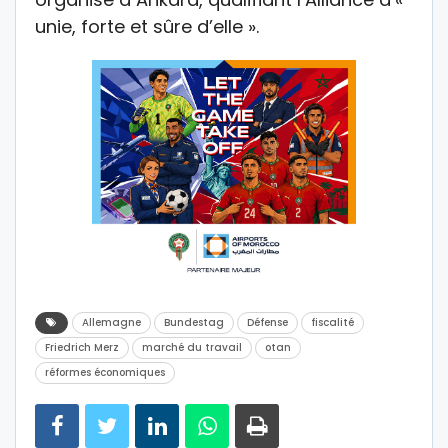
unie, forte et sûre d’elle ».
Allemagne
Bundestag
Défense
fiscalité
Friedrich Merz
marché du travail
otan
réformes économiques