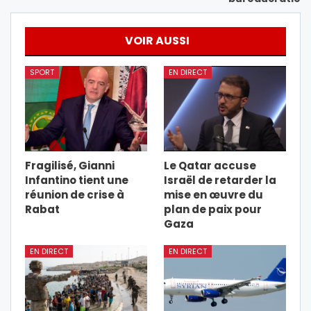
VOIR AUSSI
SPORT
EN DIRECT
Fragilisé, Gianni
Le Qatar accuse
Infantino tient une
Israël de retarder la
réunion de crise à
mise en œuvre du
Rabat
plan de paix pour
Gaza
EN DIRECT
EN DIRECT