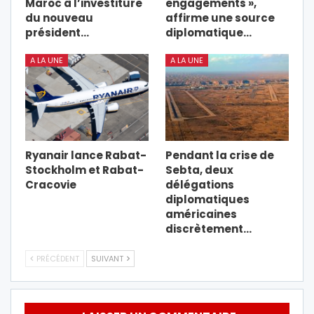
Maroc à l’investiture
engagements »,
du nouveau
affirme une source
président…
diplomatique…
A LA UNE
A LA UNE
Ryanair lance Rabat-
Pendant la crise de
Stockholm et Rabat-
Sebta, deux
Cracovie
délégations
diplomatiques
américaines
discrètement…
PRÉCÉDENT
SUIVANT