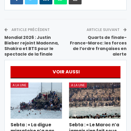
ARTICLE PRÉCÉDENT
ARTICLE SUIVANT
Mondial 2026 : Justin
Quarts de finale-
Bieber rejoint Madonna,
France-Maroc: les forces
Shakira et BTS pour le
de l’ordre françaises en
spectacle de la finale
alerte
VOIR AUSSI
A LA UNE
A LA UNE
Sebta : « La digue
Sebta : « Le Maroc n’a
migratoire n’a pas
jamais rien fait sous