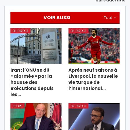
bureaucratie
VOIR AUSSI
Tout
EN DIRECT
EN DIRECT
Iran : l’ONU se dit
Après neuf saisons à
« alarmée » par la
Liverpool, la nouvelle
hausse des
vie turque de
exécutions depuis
l’international…
les…
SPORT
EN DIRECT