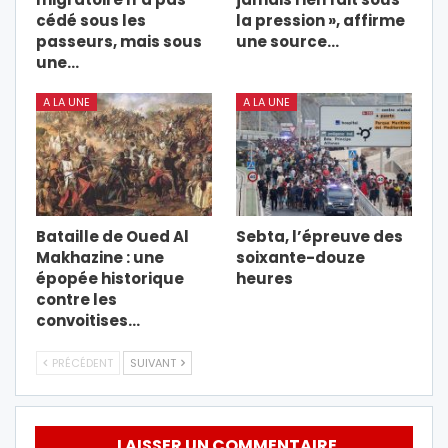
cédé sous les
la pression », affirme
passeurs, mais sous
une source…
une…
A LA UNE
A LA UNE
Bataille de Oued Al
Sebta, l’épreuve des
Makhazine : une
soixante-douze
épopée historique
heures
contre les
convoitises…
PRÉCÉDENT
SUIVANT
LAISSER UN COMMENTAIRE