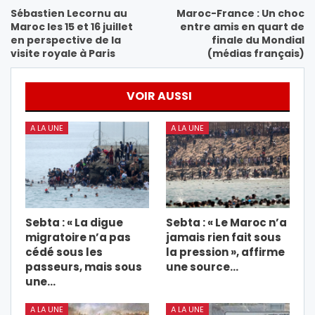
Sébastien Lecornu au
Maroc-France : Un choc
Maroc les 15 et 16 juillet
entre amis en quart de
en perspective de la
finale du Mondial
visite royale à Paris
(médias français)
VOIR AUSSI
A LA UNE
A LA UNE
Sebta : « La digue
Sebta : « Le Maroc n’a
migratoire n’a pas
jamais rien fait sous
cédé sous les
la pression », affirme
passeurs, mais sous
une source…
une…
A LA UNE
A LA UNE