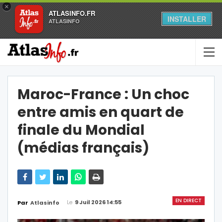
×
ATLASINFO.FR
INSTALLER
ATLASINFO
Maroc-France : Un choc
entre amis en quart de
finale du Mondial
(médias français)
EN DIRECT
Le
9 Juil 2026 14:55
Par
Atlasinfo