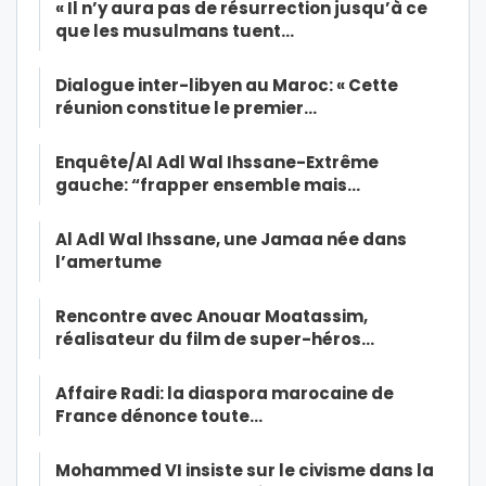
« Il n’y aura pas de résurrection jusqu’à ce
que les musulmans tuent…
Dialogue inter-libyen au Maroc: « Cette
réunion constitue le premier…
Enquête/Al Adl Wal Ihssane-Extrême
gauche: “frapper ensemble mais…
Al Adl Wal Ihssane, une Jamaa née dans
l’amertume
Rencontre avec Anouar Moatassim,
réalisateur du film de super-héros…
Affaire Radi: la diaspora marocaine de
France dénonce toute…
Mohammed VI insiste sur le civisme dans la