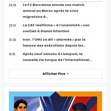
Le FC Barcelone annule son match
23:19
amical au Maroc après la crise
migratoire à…
La CAF réaffirme « à l’unanimité » son
23:13
soutien à Gianni Infantino
Iran : l’ONU se dit « alarmée » par la
13:29
hausse des exécutions depuis les…
Après neuf saisons à Liverpool, la
13:15
nouvelle vie turque de l’international…
Afficher Plus