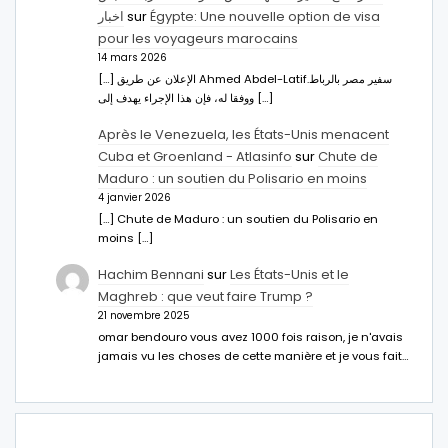
اخبار
sur
Égypte: Une nouvelle option de visa
pour les voyageurs marocains
14 mars 2026
[…] الإعلان عن طريق Ahmed Abdel-Latifسفير مصر بالرباط.
ووفقا له، فإن هذا الإجراء يهدف إلى […]
Après le Venezuela, les États-Unis menacent
Cuba et Groenland - Atlasinfo
sur
Chute de
Maduro : un soutien du Polisario en moins
4 janvier 2026
[…] Chute de Maduro : un soutien du Polisario en
moins […]
Hachim Bennani
sur
Les États-Unis et le
Maghreb : que veut faire Trump ?
21 novembre 2025
omar bendouro vous avez 1000 fois raison, je n'avais
jamais vu les choses de cette manière et je vous fait…