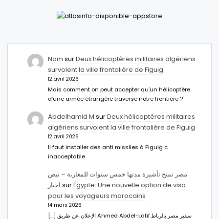
Nam
sur
Deux hélicoptères militaires algériens
survolent la ville frontalière de Figuig
12 avril 2026
Mais comment on peut accepter qu’un hélicoptère
d’une armée étrangère traverse notre frontière ?
Abdelhamid M
sur
Deux hélicoptères militaires
algériens survolent la ville frontalière de Figuig
12 avril 2026
Il faut installer des anti missiles à Figuig c
inacceptable
مصر تمنح تأشيرة مدتها خمس سنوات للمغاربة – نبض
اخبار
sur
Égypte: Une nouvelle option de visa
pour les voyageurs marocains
14 mars 2026
[…] الإعلان عن طريق Ahmed Abdel-Latifسفير مصر بالرباط.