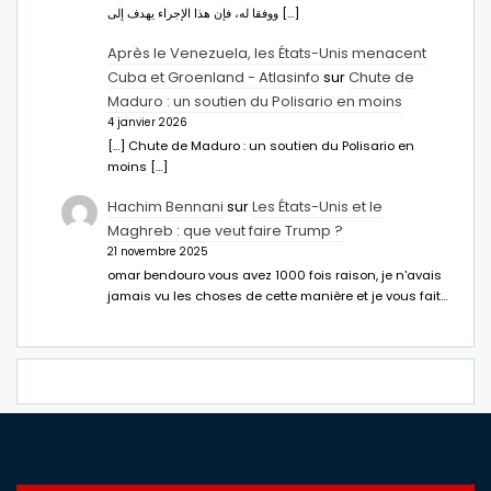
ووفقا له، فإن هذا الإجراء يهدف إلى […]
Après le Venezuela, les États-Unis menacent
Cuba et Groenland - Atlasinfo
sur
Chute de
Maduro : un soutien du Polisario en moins
4 janvier 2026
[…] Chute de Maduro : un soutien du Polisario en
moins […]
Hachim Bennani
sur
Les États-Unis et le
Maghreb : que veut faire Trump ?
21 novembre 2025
omar bendouro vous avez 1000 fois raison, je n'avais
jamais vu les choses de cette manière et je vous fait…