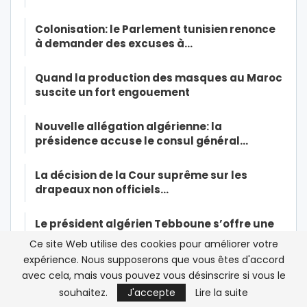
Colonisation: le Parlement tunisien renonce
à demander des excuses à…
Quand la production des masques au Maroc
suscite un fort engouement
Nouvelle allégation algérienne: la
présidence accuse le consul général…
La décision de la Cour suprême sur les
drapeaux non officiels…
Le président algérien Tebboune s’offre une
légitimité sur le dos…
Ce site Web utilise des cookies pour améliorer votre
expérience. Nous supposerons que vous êtes d'accord
Malika Lahnait: Royal Air Maroc doit
avec cela, mais vous pouvez vous désinscrire si vous le
« préserver sa trésorerie » pour…
souhaitez.
J'accepte
Lire la suite