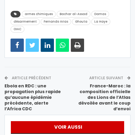
armes chimiques
Bachar al-Assad
Damas
désarmement
Fernando Arias
Ghouta
La Haye
OIAC
ARTICLE PRÉCÉDENT
ARTICLE SUIVANT
Ebola en RDC : une
France-Maroc : la
propagation plus rapide
composition officielle
qu’aucune épidémie
des Lions de l’Atlas
précédente, alerte
dévoilée avant le coup
l’Africa CDC
d’envoi
VOIR AUSSI