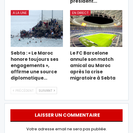
président…
A LA UNE
EN DIRECT
Sebta : « Le Maroc
Le FC Barcelone
honore toujours ses
annule son match
engagements »,
amical au Maroc
affirme une source
après la crise
diplomatique…
migratoire à Sebta
PRÉCÉDENT
SUIVANT
LAISSER UN COMMENTAIRE
Votre adresse email ne sera pas publiée.