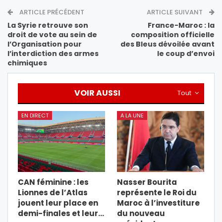
ARTICLE PRÉCÉDENT
ARTICLE SUIVANT
La Syrie retrouve son
France-Maroc : la
droit de vote au sein de
composition officielle
l’Organisation pour
des Bleus dévoilée avant
l’interdiction des armes
le coup d’envoi
chimiques
VOIR AUSSI
Tout
EN DIRECT
A LA UNE
CAN féminine : les
Nasser Bourita
Lionnes de l’Atlas
représente le Roi du
jouent leur place en
Maroc à l’investiture
demi-finales et leur…
du nouveau