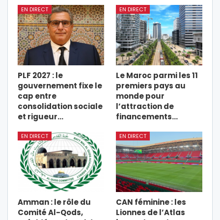
EN DIRECT
EN DIRECT
PLF 2027 : le
Le Maroc parmi les 11
gouvernement fixe le
premiers pays au
cap entre
monde pour
consolidation sociale
l’attraction de
et rigueur…
financements…
EN DIRECT
EN DIRECT
Amman : le rôle du
CAN féminine : les
Comité Al-Qods,
Lionnes de l’Atlas