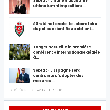
Sebta : « L’Italie n’accepte ni
ultimatum ni impositions…
Sûreté nationale : le Laboratoire
de police scientifique obtient…
Tanger accueille la première
conférence internationale dédiée
à…
Sebta : « L’Espagne sera
contrainte d’adopter des
mesures …
PRÉCÉDENT
SUIVANT
1 De 30 846