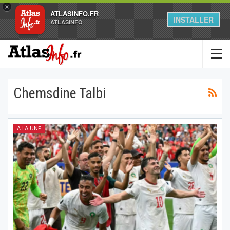
×
ATLASINFO.FR
INSTALLER
ATLASINFO
Chemsdine Talbi
A LA UNE