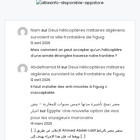
Nam
sur
Deux hélicoptères militaires algériens
survolent la ville frontalière de Figuig
12 avril 2026
Mais comment on peut accepter qu’un hélicoptère
d’une armée étrangère traverse notre frontière ?
Abdelhamid M
sur
Deux hélicoptères militaires
algériens survolent la ville frontalière de Figuig
12 avril 2026
Il faut installer des anti missiles à Figuig c
inacceptable
مصر تمنح تأشيرة مدتها خمس سنوات للمغاربة – نبض
اخبار
sur
Égypte: Une nouvelle option de visa
pour les voyageurs marocains
14 mars 2026
[…] الإعلان عن طريق Ahmed Abdel-Latifسفير مصر بالرباط.
ووفقا له، فإن هذا الإجراء يهدف إلى […]