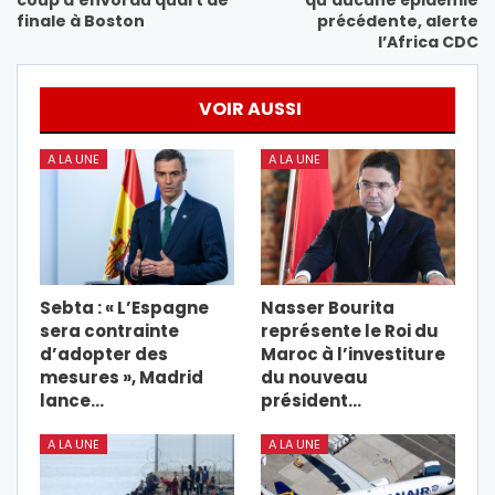
finale à Boston
précédente, alerte
l’Africa CDC
VOIR AUSSI
A LA UNE
A LA UNE
Sebta : « L’Espagne
Nasser Bourita
sera contrainte
représente le Roi du
d’adopter des
Maroc à l’investiture
mesures », Madrid
du nouveau
lance…
président…
A LA UNE
A LA UNE