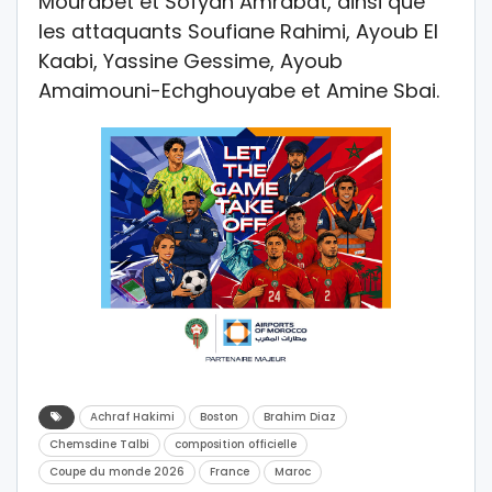
Mourabet et Sofyan Amrabat, ainsi que
les attaquants Soufiane Rahimi, Ayoub El
Kaabi, Yassine Gessime, Ayoub
Amaimouni-Echghouyabe et Amine Sbai.
Achraf Hakimi
Boston
Brahim Diaz
Chemsdine Talbi
composition officielle
Coupe du monde 2026
France
Maroc