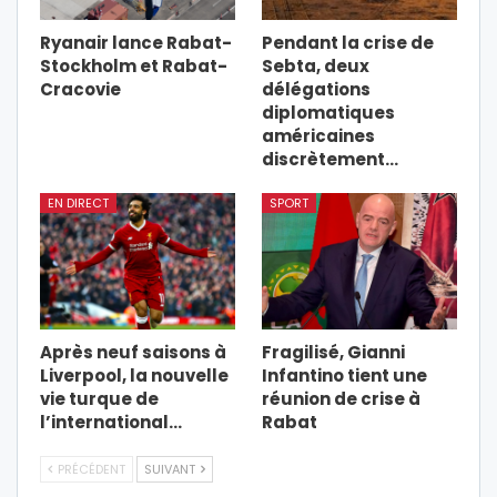
Ryanair lance Rabat-
Pendant la crise de
Stockholm et Rabat-
Sebta, deux
Cracovie
délégations
diplomatiques
américaines
discrètement…
EN DIRECT
SPORT
Après neuf saisons à
Fragilisé, Gianni
Liverpool, la nouvelle
Infantino tient une
vie turque de
réunion de crise à
l’international…
Rabat
PRÉCÉDENT
SUIVANT