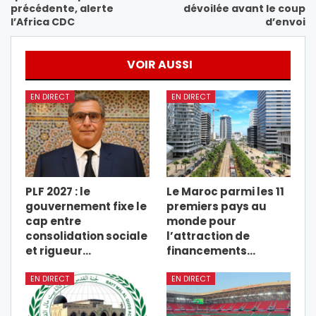
précédente, alerte
dévoilée avant le coup
l’Africa CDC
d’envoi
VOIR AUSSI
EN DIRECT
EN DIRECT
PLF 2027 : le
Le Maroc parmi les 11
gouvernement fixe le
premiers pays au
cap entre
monde pour
consolidation sociale
l’attraction de
et rigueur…
financements…
EN DIRECT
EN DIRECT