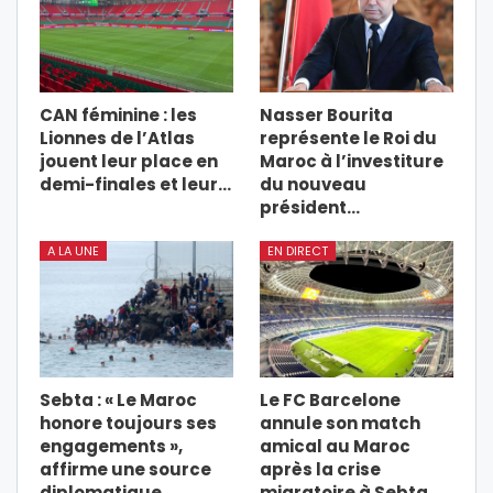
CAN féminine : les
Nasser Bourita
Lionnes de l’Atlas
représente le Roi du
jouent leur place en
Maroc à l’investiture
demi-finales et leur…
du nouveau
président…
A LA UNE
EN DIRECT
Sebta : « Le Maroc
Le FC Barcelone
honore toujours ses
annule son match
engagements »,
amical au Maroc
affirme une source
après la crise
diplomatique…
migratoire à Sebta