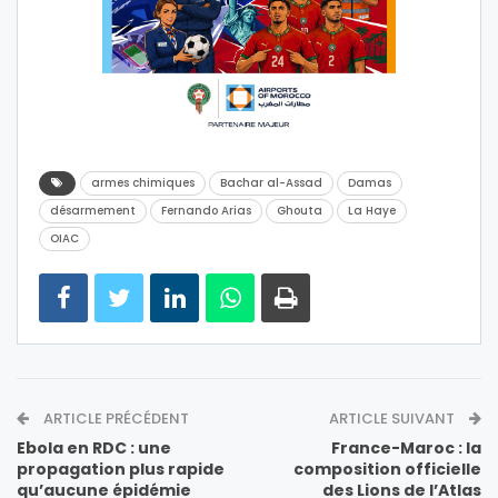
armes chimiques
Bachar al-Assad
Damas
désarmement
Fernando Arias
Ghouta
La Haye
OIAC
ARTICLE PRÉCÉDENT
ARTICLE SUIVANT
Ebola en RDC : une
France-Maroc : la
propagation plus rapide
composition officielle
qu’aucune épidémie
des Lions de l’Atlas