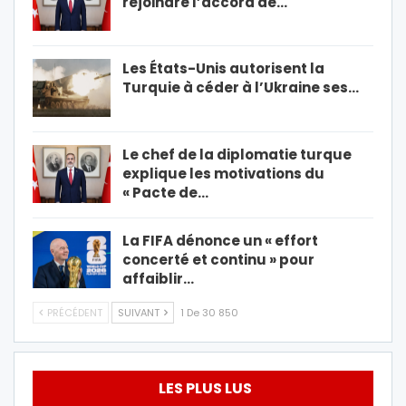
rejoindre l’accord de…
Les États-Unis autorisent la
Turquie à céder à l’Ukraine ses…
Le chef de la diplomatie turque
explique les motivations du
« Pacte de…
La FIFA dénonce un « effort
concerté et continu » pour
affaiblir…
PRÉCÉDENT
SUIVANT
1 De 30 850
LES PLUS LUS