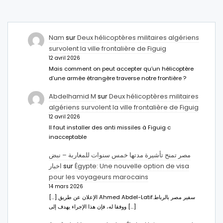
Nam
sur
Deux hélicoptères militaires algériens
survolent la ville frontalière de Figuig
12 avril 2026
Mais comment on peut accepter qu’un hélicoptère
d’une armée étrangère traverse notre frontière ?
Abdelhamid M
sur
Deux hélicoptères militaires
algériens survolent la ville frontalière de Figuig
12 avril 2026
Il faut installer des anti missiles à Figuig c
inacceptable
مصر تمنح تأشيرة مدتها خمس سنوات للمغاربة – نبض
اخبار
sur
Égypte: Une nouvelle option de visa
pour les voyageurs marocains
14 mars 2026
[…] الإعلان عن طريق Ahmed Abdel-Latifسفير مصر بالرباط.
ووفقا له، فإن هذا الإجراء يهدف إلى […]