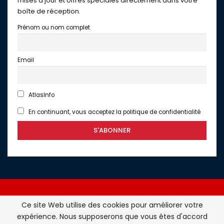
mises à jour et offres spéciales directement dans votre
boîte de réception.
Prénom ou nom complet
Email
AtlasInfo
En continuant, vous acceptez la politique de confidentialité
Ce site Web utilise des cookies pour améliorer votre
expérience. Nous supposerons que vous êtes d'accord
Atlasinfo.fr : l'essentiel de l'actualité de la France et du