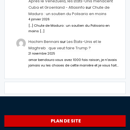
Après le Venezuela, les États-Unis menacent
Cuba et Groenland - Atlasinfo
sur
Chute de
Maduro : un soutien du Polisario en moins
4 janvier 2026
[…] Chute de Maduro : un soutien du Polisario en
moins […]
Hachim Bennani
sur
Les États-Unis et le
Maghreb : que veut faire Trump ?
21 novembre 2025
omar bendouro vous avez 1000 fois raison, je n'avais
jamais vu les choses de cette manière et je vous fait…
PLAN DE SITE