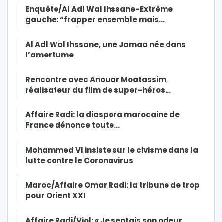
Enquête/Al Adl Wal Ihssane-Extrême
gauche: “frapper ensemble mais…
Al Adl Wal Ihssane, une Jamaa née dans
l’amertume
Rencontre avec Anouar Moatassim,
réalisateur du film de super-héros…
Affaire Radi: la diaspora marocaine de
France dénonce toute…
Mohammed VI insiste sur le civisme dans la
lutte contre le Coronavirus
Maroc/Affaire Omar Radi: la tribune de trop
pour Orient XXI
Affaire Radi/Viol: « Je sentais son odeur