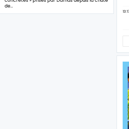
concrètes » prises par Damas depuis la chute
de…
13:1