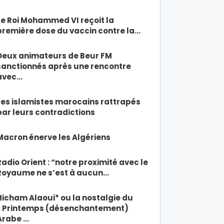
Le Roi Mohammed VI reçoit la
première dose du vaccin contre la…
Deux animateurs de Beur FM
sanctionnés après une rencontre
avec…
Les islamistes marocains rattrapés
par leurs contradictions
Macron énerve les Algériens
Radio Orient : “notre proximité avec le
Royaume ne s’est à aucun…
Hicham Alaoui* ou la nostalgie du
« Printemps (désenchantement)
Arabe …