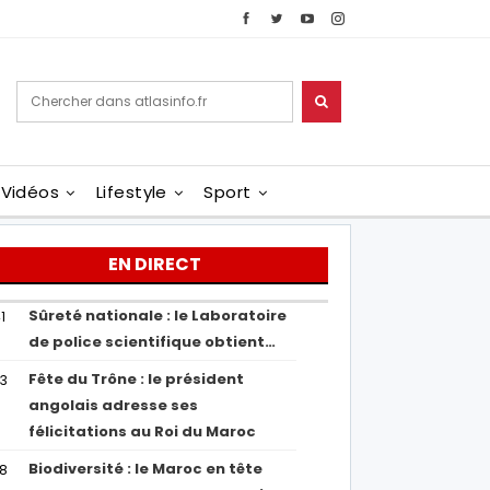
Vidéos
Lifestyle
Sport
EN DIRECT
Sûreté nationale : le Laboratoire
1
de police scientifique obtient…
Fête du Trône : le président
43
angolais adresse ses
félicitations au Roi du Maroc
Biodiversité : le Maroc en tête
38