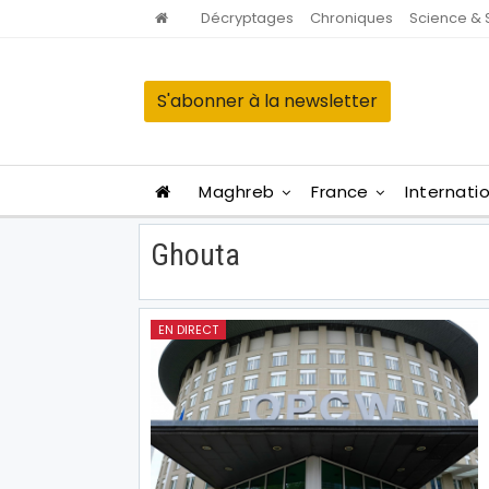
Décryptages
Chroniques
Science & 
S'abonner à la newsletter
Maghreb
France
Internati
Ghouta
EN DIRECT