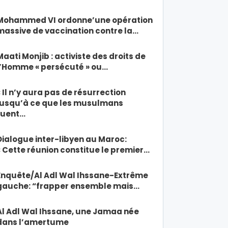
Mohammed VI ordonne’une opération
massive de vaccination contre la…
Maati Monjib : activiste des droits de
l’Homme « persécuté » ou…
« Il n’y aura pas de résurrection
jusqu’à ce que les musulmans
tuent…
Dialogue inter-libyen au Maroc:
« Cette réunion constitue le premier…
Enquête/Al Adl Wal Ihssane-Extrême
gauche: “frapper ensemble mais…
Al Adl Wal Ihssane, une Jamaa née
dans l’amertume