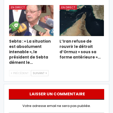
EN DIRECT
EN DIRECT
Sebta : « La situation
L’Iran refuse de
est absolument
rouvrir le détroit
intenable », le
d’Ormuz « sous sa
président de Sebta
forme antérieure »…
dément le…
PRÉCÉDENT
SUIVANT
LAISSER UN COMMENTAIRE
Votre adresse email ne sera pas publiée.