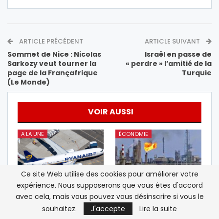
ARTICLE PRÉCÉDENT
ARTICLE SUIVANT
Sommet de Nice : Nicolas
Israël en passe de
Sarkozy veut tourner la
« perdre » l’amitié de la
page de la Françafrique
Turquie
(Le Monde)
VOIR AUSSI
A LA UNE
ÉCONOMIE
Ce site Web utilise des cookies pour améliorer votre
expérience. Nous supposerons que vous êtes d'accord
avec cela, mais vous pouvez vous désinscrire si vous le
Ryanair lance Rabat-
L’OPEP+ augmente
souhaitez.
J'accepte
Lire la suite
Stockholm et Rabat-
légèrement ses