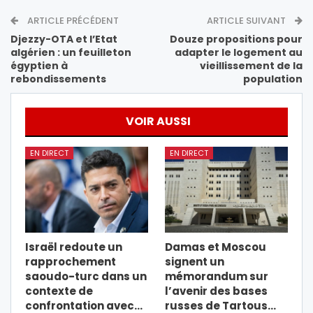
ARTICLE PRÉCÉDENT
ARTICLE SUIVANT
Djezzy-OTA et l’Etat
Douze propositions pour
algérien : un feuilleton
adapter le logement au
égyptien à
vieillissement de la
rebondissements
population
VOIR AUSSI
EN DIRECT
EN DIRECT
Israël redoute un
Damas et Moscou
rapprochement
signent un
saoudo-turc dans un
mémorandum sur
contexte de
l’avenir des bases
confrontation avec…
russes de Tartous…