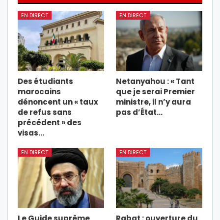
EN DIRECT
EN DIRECT
Des étudiants
Netanyahou : « Tant
marocains
que je serai Premier
dénoncent un « taux
ministre, il n’y aura
de refus sans
pas d’État…
précédent » des
visas…
EN DIRECT
EN DIRECT
Le Guide suprême
Rabat : ouverture du