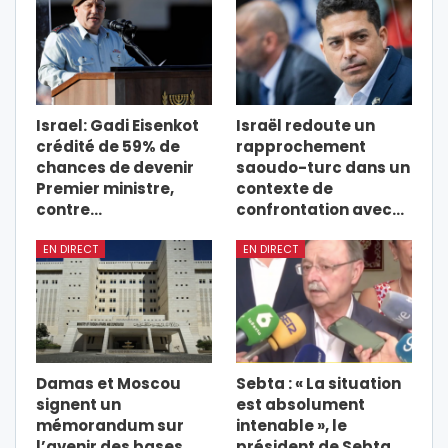
Israel: Gadi Eisenkot
Israël redoute un
crédité de 59% de
rapprochement
chances de devenir
saoudo-turc dans un
Premier ministre,
contexte de
contre…
confrontation avec…
EN DIRECT
EN DIRECT
Damas et Moscou
Sebta : « La situation
signent un
est absolument
mémorandum sur
intenable », le
l’avenir des bases
président de Sebta