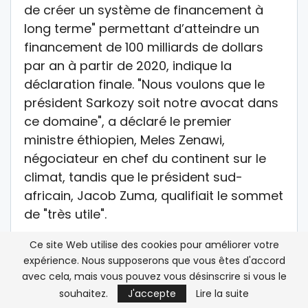
de créer un système de financement à
long terme" permettant d’atteindre un
financement de 100 milliards de dollars
par an à partir de 2020, indique la
déclaration finale. "Nous voulons que le
président Sarkozy soit notre avocat dans
ce domaine", a déclaré le premier
ministre éthiopien, Meles Zenawi,
négociateur en chef du continent sur le
climat, tandis que le président sud-
africain, Jacob Zuma, qualifiait le sommet
de "très utile".
LE PATRONS CONVIÉS, LA SOCIÉTÉ CIVILE
Ce site Web utilise des cookies pour améliorer votre
expérience. Nous supposerons que vous êtes d'accord
OUBLIÉE
avec cela, mais vous pouvez vous désinscrire si vous le
souhaitez.
J'accepte
Lire la suite
Le dernier volet de l’opération de