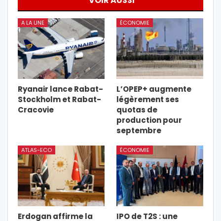
VOIR AUSSI
A LA UNE
ÉCONOMIE
Ryanair lance Rabat-
L’OPEP+ augmente
Stockholm et Rabat-
légèrement ses
Cracovie
quotas de
production pour
septembre
ATLAS-ECO
ÉCONOMIE
Erdogan affirme la
IPO de T2S : une