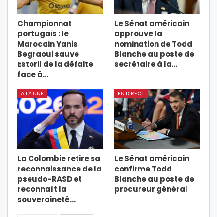
Championnat
Le Sénat américain
portugais : le
approuve la
Marocain Yanis
nomination de Todd
Begraoui sauve
Blanche au poste de
Estoril de la défaite
secrétaire à la…
face à…
A LA UNE
EN DIRECT
La Colombie retire sa
Le Sénat américain
reconnaissance de la
confirme Todd
pseudo-RASD et
Blanche au poste de
reconnaît la
procureur général
souveraineté…