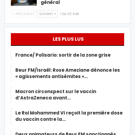
général
PRÉCÉDENT
SUIVANT
1 De 30 848
LES PLUS LUS
France/ Polisario: sortir de la zone grise
Beur FM/Israël: Rose Ameziane dénonce les
« agissements antisémites »…
Macron circonspect sur le vaccin
d’AstraZeneca avant…
Le Roi Mohammed VI reçoit la première dose
du vaccin contre la…
Deux animateurs de Beur FM sanctionnés