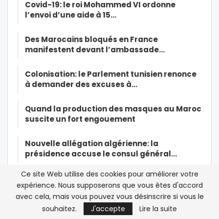
Covid-19: le roi Mohammed VI ordonne
l’envoi d’une aide à 15…
Des Marocains bloqués en France
manifestent devant l’ambassade…
Colonisation: le Parlement tunisien renonce
à demander des excuses à…
Quand la production des masques au Maroc
suscite un fort engouement
Nouvelle allégation algérienne: la
présidence accuse le consul général…
Ce site Web utilise des cookies pour améliorer votre
La décision de la Cour suprême sur les
expérience. Nous supposerons que vous êtes d'accord
drapeaux non officiels…
avec cela, mais vous pouvez vous désinscrire si vous le
souhaitez.
J'accepte
Lire la suite
Le président algérien Tebboune s’offre une