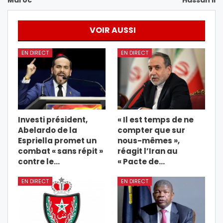
Maroc
Hassan II
VOIR AUSSI
EN DIRECT
EN DIRECT
Investi président,
« Il est temps de ne
Abelardo de la
compter que sur
Espriella promet un
nous-mêmes »,
combat « sans répit »
réagit l’Iran au
contre le…
« Pacte de…
EN DIRECT
EN DIRECT