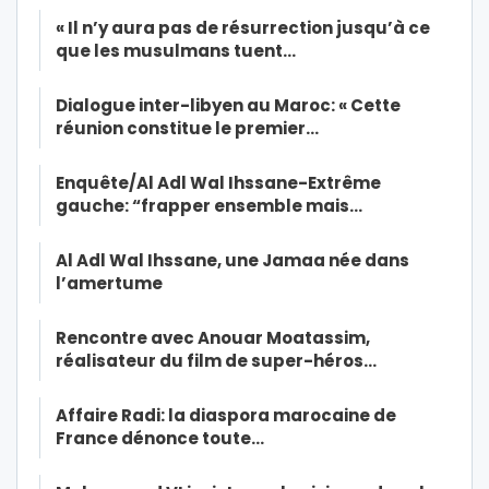
« Il n’y aura pas de résurrection jusqu’à ce
que les musulmans tuent…
Dialogue inter-libyen au Maroc: « Cette
réunion constitue le premier…
Enquête/Al Adl Wal Ihssane-Extrême
gauche: “frapper ensemble mais…
Al Adl Wal Ihssane, une Jamaa née dans
l’amertume
Rencontre avec Anouar Moatassim,
réalisateur du film de super-héros…
Affaire Radi: la diaspora marocaine de
France dénonce toute…