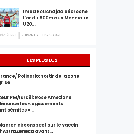
Imad Bouchajda décroche
l’or du 800m aux Mondiaux
U20…
RÉCÉDENT
SUIVANT
1 De 30 851
LES PLUS LUS
France/ Polisario: sortir de la zone
grise
Beur FM/Israël: Rose Ameziane
dénonce les « agissements
antisémites »…
Macron circonspect sur le vaccin
d’AstraZeneca avant…