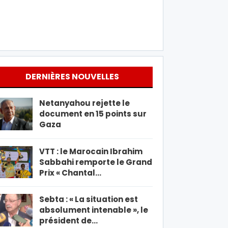
DERNIÈRES NOUVELLES
Netanyahou rejette le
document en 15 points sur
Gaza
VTT : le Marocain Ibrahim
Sabbahi remporte le Grand
Prix « Chantal…
Sebta : « La situation est
absolument intenable », le
président de…