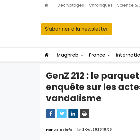
Décryptages
Chroniques
Science & 
S'abonner à la newsletter
Maghreb
France
Internati
GenZ 212 : le parque
enquête sur les acte
vandalisme
Le
2 Oct 2025 18:55
Par
Atlasinfo