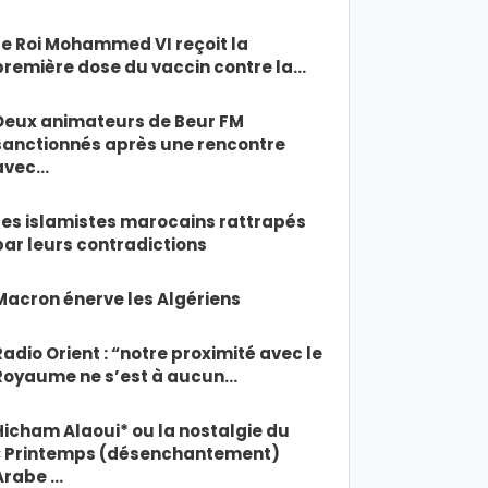
Le Roi Mohammed VI reçoit la
première dose du vaccin contre la…
Deux animateurs de Beur FM
sanctionnés après une rencontre
avec…
Les islamistes marocains rattrapés
par leurs contradictions
Macron énerve les Algériens
Radio Orient : “notre proximité avec le
Royaume ne s’est à aucun…
Hicham Alaoui* ou la nostalgie du
« Printemps (désenchantement)
Arabe …