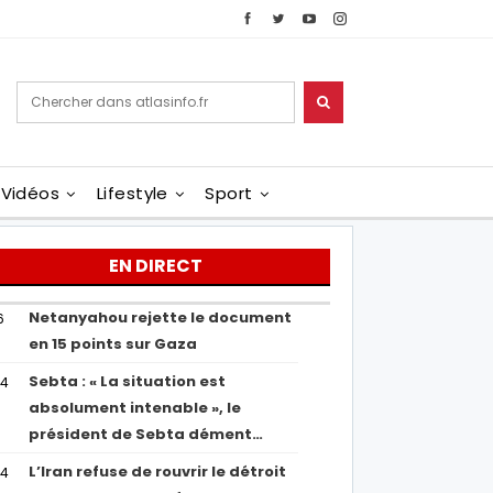
Vidéos
Lifestyle
Sport
EN DIRECT
Netanyahou rejette le document
6
en 15 points sur Gaza
Sebta : « La situation est
04
absolument intenable », le
président de Sebta dément…
L’Iran refuse de rouvrir le détroit
54