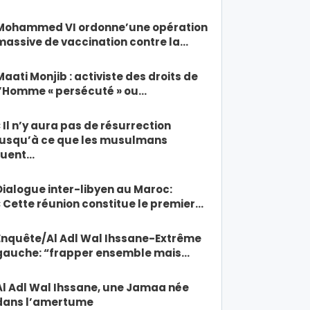
Mohammed VI ordonne’une opération
massive de vaccination contre la…
Maati Monjib : activiste des droits de
l’Homme « persécuté » ou…
« Il n’y aura pas de résurrection
jusqu’à ce que les musulmans
tuent…
Dialogue inter-libyen au Maroc:
« Cette réunion constitue le premier…
Enquête/Al Adl Wal Ihssane-Extrême
gauche: “frapper ensemble mais…
Al Adl Wal Ihssane, une Jamaa née
dans l’amertume