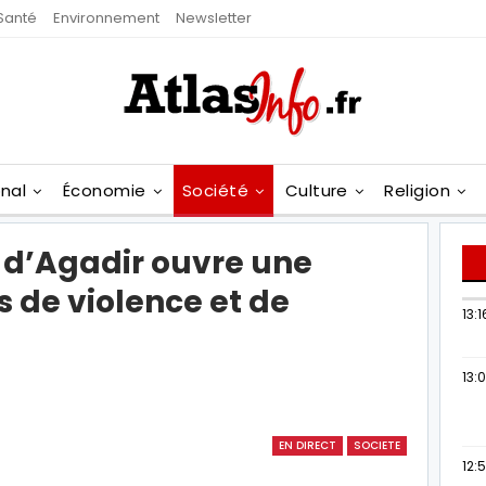
Santé
Environnement
Newsletter
onal
Économie
Société
Culture
Religion
t d’Agadir ouvre une
s de violence et de
13:1
13:
EN DIRECT
SOCIETE
12: