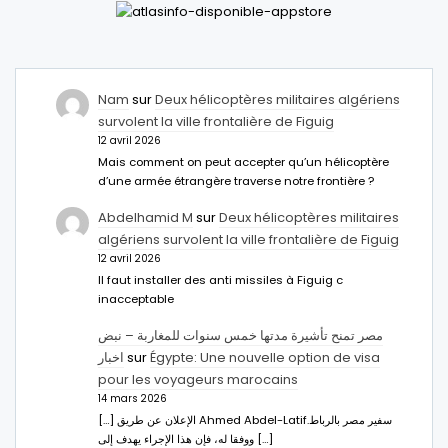
Nam
sur
Deux hélicoptères militaires algériens
survolent la ville frontalière de Figuig
12 avril 2026
Mais comment on peut accepter qu’un hélicoptère
d’une armée étrangère traverse notre frontière ?
Abdelhamid M
sur
Deux hélicoptères militaires
algériens survolent la ville frontalière de Figuig
12 avril 2026
Il faut installer des anti missiles à Figuig c
inacceptable
مصر تمنح تأشيرة مدتها خمس سنوات للمغاربة – نبض
اخبار
sur
Égypte: Une nouvelle option de visa
pour les voyageurs marocains
14 mars 2026
[…] الإعلان عن طريق Ahmed Abdel-Latifسفير مصر بالرباط.
ووفقا له، فإن هذا الإجراء يهدف إلى […]