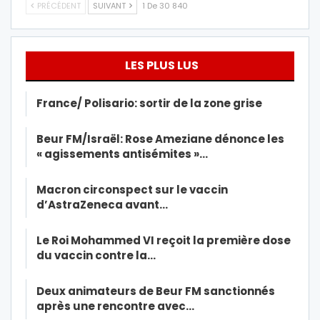
PRÉCÉDENT
SUIVANT
1 De 30 840
LES PLUS LUS
France/ Polisario: sortir de la zone grise
Beur FM/Israël: Rose Ameziane dénonce les
« agissements antisémites »…
Macron circonspect sur le vaccin
d’AstraZeneca avant…
Le Roi Mohammed VI reçoit la première dose
du vaccin contre la…
Deux animateurs de Beur FM sanctionnés
après une rencontre avec…