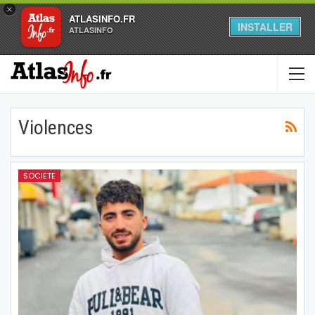
×
ATLASINFO.FR
INSTALLER
ATLASINFO
Violences
SOCIETE