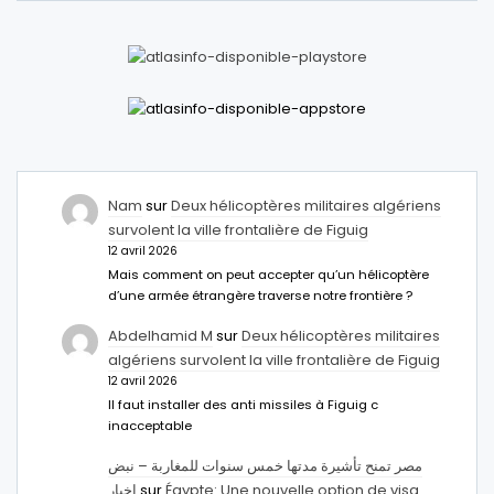
Nam
sur
Deux hélicoptères militaires algériens
survolent la ville frontalière de Figuig
12 avril 2026
Mais comment on peut accepter qu’un hélicoptère
d’une armée étrangère traverse notre frontière ?
Abdelhamid M
sur
Deux hélicoptères militaires
algériens survolent la ville frontalière de Figuig
12 avril 2026
Il faut installer des anti missiles à Figuig c
inacceptable
مصر تمنح تأشيرة مدتها خمس سنوات للمغاربة – نبض
اخبار
sur
Égypte: Une nouvelle option de visa