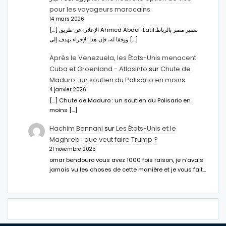
pour les voyageurs marocains
14 mars 2026
[…] الإعلان عن طريق Ahmed Abdel-Latifسفير مصر بالرباط.
ووفقا له، فإن هذا الإجراء يهدف إلى […]
Après le Venezuela, les États-Unis menacent
Cuba et Groenland - Atlasinfo
sur
Chute de
Maduro : un soutien du Polisario en moins
4 janvier 2026
[…] Chute de Maduro : un soutien du Polisario en
moins […]
Hachim Bennani
sur
Les États-Unis et le
Maghreb : que veut faire Trump ?
21 novembre 2025
omar bendouro vous avez 1000 fois raison, je n'avais
jamais vu les choses de cette manière et je vous fait…