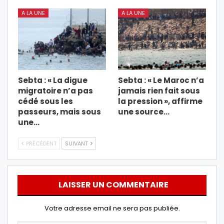
A LA UNE
A LA UNE
Sebta : « La digue
Sebta : « Le Maroc n’a
migratoire n’a pas
jamais rien fait sous
cédé sous les
la pression », affirme
passeurs, mais sous
une source…
une…
PRÉCÉDENT
SUIVANT
LAISSER UN COMMENTAIRE
Votre adresse email ne sera pas publiée.