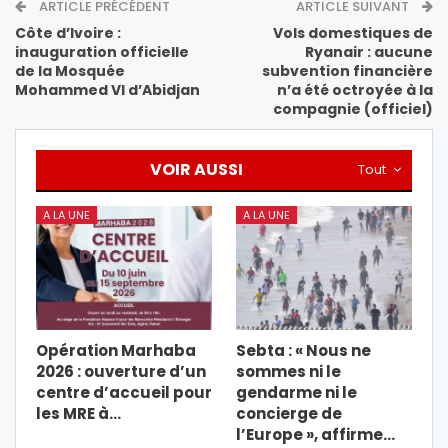
ARTICLE PRÉCÉDENT
ARTICLE SUIVANT
Côte d’Ivoire :
Vols domestiques de
inauguration officielle
Ryanair : aucune
de la Mosquée
subvention financière
Mohammed VI d’Abidjan
n’a été octroyée à la
compagnie (officiel)
VOIR AUSSI
Tout
A LA UNE
A LA UNE
Opération Marhaba
Sebta : « Nous ne
2026 : ouverture d’un
sommes ni le
centre d’accueil pour
gendarme ni le
les MRE à…
concierge de
l’Europe », affirme…