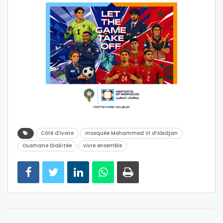
Côté d'Ivoire
mosquée Mohammed VI d’Abidjan
Ousmane Diakitée
vivre ensemble