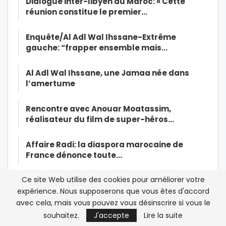
Dialogue inter-libyen au Maroc: « Cette
réunion constitue le premier…
Enquête/Al Adl Wal Ihssane-Extrême
gauche: “frapper ensemble mais…
Al Adl Wal Ihssane, une Jamaa née dans
l’amertume
Rencontre avec Anouar Moatassim,
réalisateur du film de super-héros…
Affaire Radi: la diaspora marocaine de
France dénonce toute…
Ce site Web utilise des cookies pour améliorer votre
Mohammed VI insiste sur le civisme dans la
lutte contre le Coronavirus
expérience. Nous supposerons que vous êtes d'accord
avec cela, mais vous pouvez vous désinscrire si vous le
souhaitez.
J'accepte
Lire la suite
Maroc/Affaire Omar Radi: la tribune de trop