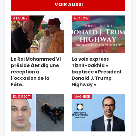
VOIR AUSSI
A LA UNE
A LA UNE
Le Roi Mohammed VI
La voie express
préside à M’diq une
Tiznit-Dakhla »
réception à
baptisée « President
l’occasion de la
Donald J. Trump
Fête…
Highway »
EN DIRECT
MAGHREB