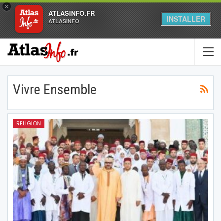
×
ATLASINFO.FR
INSTALLER
ATLASINFO
Vivre Ensemble
RELIGION