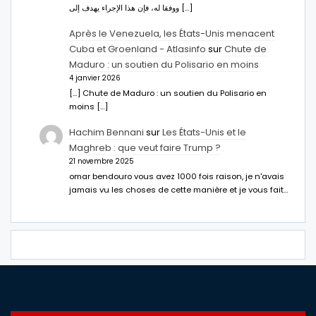
ووفقا له، فإن هذا الإجراء يهدف إلى […]
Après le Venezuela, les États-Unis menacent
Cuba et Groenland - Atlasinfo
sur
Chute de
Maduro : un soutien du Polisario en moins
4 janvier 2026
[…] Chute de Maduro : un soutien du Polisario en
moins […]
Hachim Bennani
sur
Les États-Unis et le
Maghreb : que veut faire Trump ?
21 novembre 2025
omar bendouro vous avez 1000 fois raison, je n'avais
jamais vu les choses de cette manière et je vous fait…