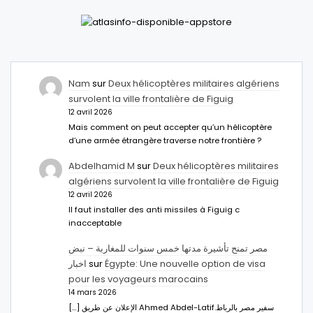
Nam
sur
Deux hélicoptères militaires algériens
survolent la ville frontalière de Figuig
12 avril 2026
Mais comment on peut accepter qu’un hélicoptère
d’une armée étrangère traverse notre frontière ?
Abdelhamid M
sur
Deux hélicoptères militaires
algériens survolent la ville frontalière de Figuig
12 avril 2026
Il faut installer des anti missiles à Figuig c
inacceptable
مصر تمنح تأشيرة مدتها خمس سنوات للمغاربة – نبض
اخبار
sur
Égypte: Une nouvelle option de visa
pour les voyageurs marocains
14 mars 2026
[…] الإعلان عن طريق Ahmed Abdel-Latifسفير مصر بالرباط.