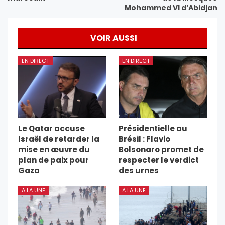
Mohammed VI d’Abidjan
VOIR AUSSI
EN DIRECT
EN DIRECT
Le Qatar accuse
Présidentielle au
Israël de retarder la
Brésil : Flavio
mise en œuvre du
Bolsonaro promet de
plan de paix pour
respecter le verdict
Gaza
des urnes
A LA UNE
A LA UNE