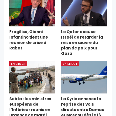
Fragilisé, Gianni
Le Qatar accuse
Infantino tient une
Israël de retarder la
réunion de crise à
mise en œuvre du
Rabat
plan de paix pour
Gaza
EN DIRECT
EN DIRECT
Sebta : les ministres
La Syrie annonce la
européens de
reprise des vols
l’Intérieur réunis en
directs entre Damas
urgence ce mardi
et Moscou dès le 16