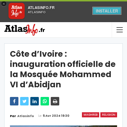
×
ATLASINFO.FR
INSTALLER
ATLASINFO
Côte d’Ivoire :
inauguration officielle de
la Mosquée Mohammed
VI d’Abidjan
MAGHREB
RELIGION
Le
5 Avr 2024 19:30
Par
Atlasinfo