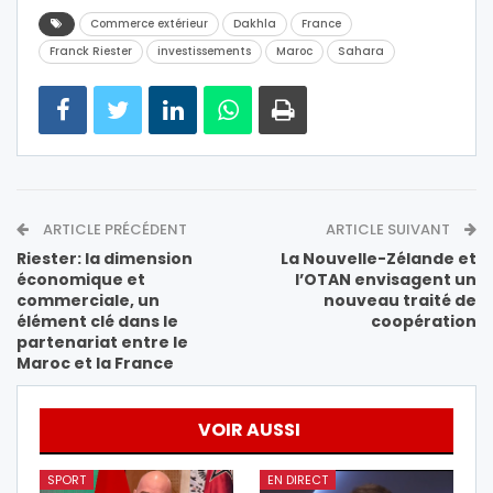
Commerce extérieur
Dakhla
France
Franck Riester
investissements
Maroc
Sahara
ARTICLE PRÉCÉDENT
ARTICLE SUIVANT
Riester: la dimension
La Nouvelle-Zélande et
économique et
l’OTAN envisagent un
commerciale, un
nouveau traité de
élément clé dans le
coopération
partenariat entre le
Maroc et la France
VOIR AUSSI
SPORT
EN DIRECT