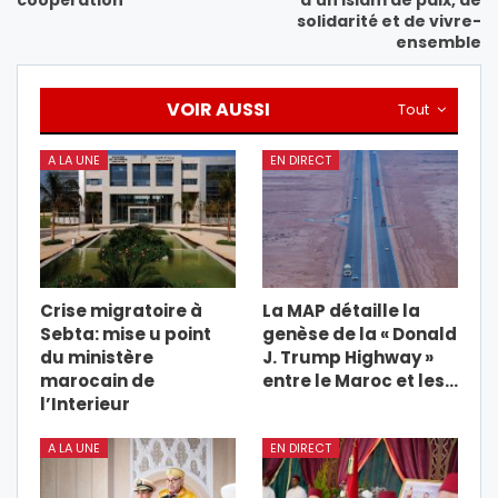
coopération
d’un islam de paix, de
solidarité et de vivre-
ensemble
VOIR AUSSI
Tout
A LA UNE
EN DIRECT
Crise migratoire à
La MAP détaille la
Sebta: mise u point
genèse de la « Donald
du ministère
J. Trump Highway »
marocain de
entre le Maroc et les…
l’Interieur
A LA UNE
EN DIRECT