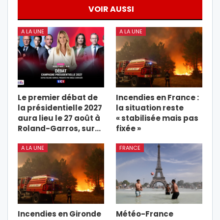
VOIR AUSSI
A LA UNE
A LA UNE
Le premier débat de
Incendies en France :
la présidentielle 2027
la situation reste
aura lieu le 27 août à
« stabilisée mais pas
Roland-Garros, sur…
fixée »
A LA UNE
FRANCE
Incendies en Gironde
Météo-France