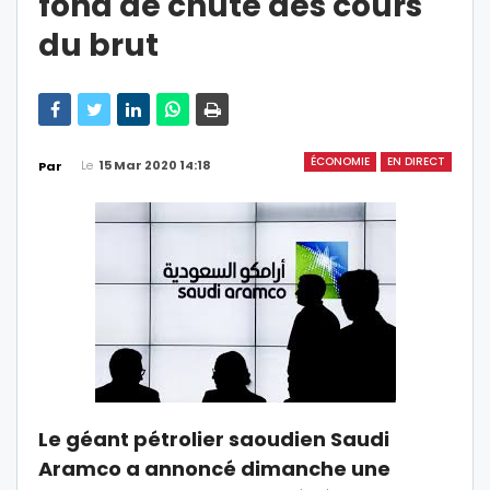
fond de chute des cours
du brut
ÉCONOMIE
EN DIRECT
Le
15 Mar 2020 14:18
Par
Le géant pétrolier saoudien Saudi
Aramco a annoncé dimanche une