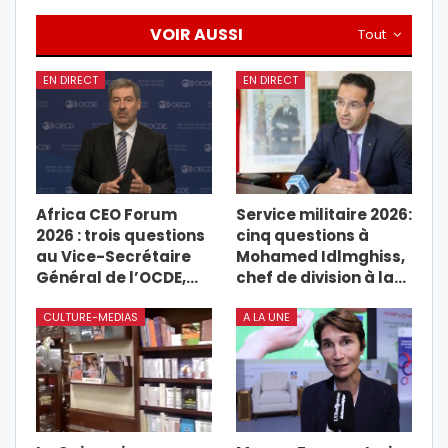
VOIR AUSSI
Tout
EN DIRECT
EN DIRECT
Africa CEO Forum
Service militaire 2026:
2026 : trois questions
cinq questions à
au Vice-Secrétaire
Mohamed Idlmghiss,
Général de l’OCDE,…
chef de division à la…
CULTURE-MEDIAS
A LA UNE