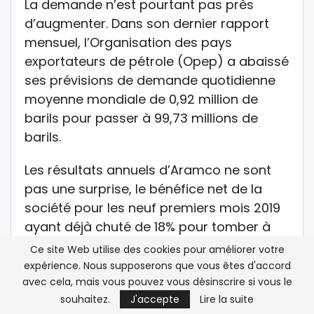
La demande n’est pourtant pas près
d’augmenter. Dans son dernier rapport
mensuel, l’Organisation des pays
exportateurs de pétrole (Opep) a abaissé
ses prévisions de demande quotidienne
moyenne mondiale de 0,92 million de
barils pour passer à 99,73 millions de
barils.
Les résultats annuels d’Aramco ne sont
pas une surprise, le bénéfice net de la
société pour les neuf premiers mois 2019
ayant déjà chuté de 18% pour tomber à
68,2 milliards de dollars.
Ce site Web utilise des cookies pour améliorer votre
expérience. Nous supposerons que vous êtes d'accord
En avril 2019, Aramco avait ouvert ses
avec cela, mais vous pouvez vous désinscrire si vous le
livres de comptes mais seulement pour
souhaitez.
J'accepte
Lire la suite