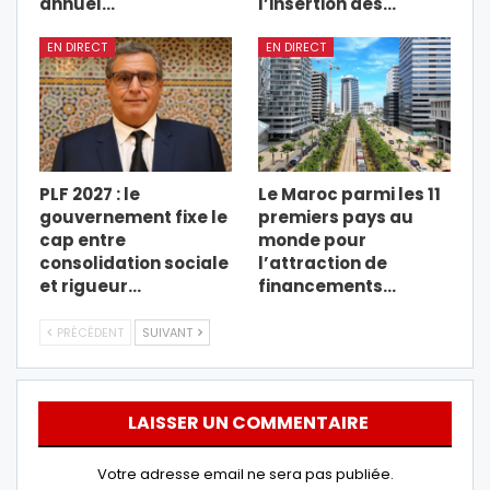
annuel…
l’insertion des…
EN DIRECT
EN DIRECT
PLF 2027 : le
Le Maroc parmi les 11
gouvernement fixe le
premiers pays au
cap entre
monde pour
consolidation sociale
l’attraction de
et rigueur…
financements…
PRÉCÉDENT
SUIVANT
LAISSER UN COMMENTAIRE
Votre adresse email ne sera pas publiée.