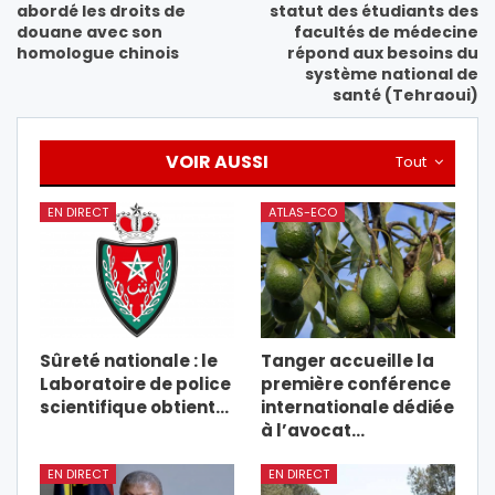
abordé les droits de
statut des étudiants des
douane avec son
facultés de médecine
homologue chinois
répond aux besoins du
système national de
santé (Tehraoui)
VOIR AUSSI
Tout
EN DIRECT
ATLAS-ECO
Sûreté nationale : le
Tanger accueille la
Laboratoire de police
première conférence
scientifique obtient…
internationale dédiée
à l’avocat…
EN DIRECT
EN DIRECT