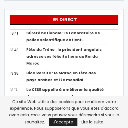
EN DIRECT
Sûreté nationale : le Laboratoire de
18:41
police scientifique obtient…
Fête du Trône : le président angolais
13:43
adresse ses félicitations au Roi du
Maroc
Biodiversité : le Maroc en tête des
13:38
pays arabes et 17e mondial
Le CESE appelle à améliorer la qualité
13:17
des services sociaux dans son
Ce site Web utilise des cookies pour améliorer votre
rapport…
expérience. Nous supposerons que vous êtes d'accord
avec cela, mais vous pouvez vous désinscrire si vous le
Afficher Plus
souhaitez.
J'accepte
Lire la suite