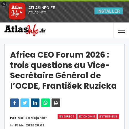
×
ATLASINFO.FR
INSTALLER
ATLASINFO
Africa CEO Forum 2026 :
trois questions au Vice-
Secrétaire Général de
l’OCDE, František Ruzicka
EN DIRECT
ÉCONOMIE
ENTRETIENS
Par
Malika Mojahid*
Le
15 Mai 2026 20:02