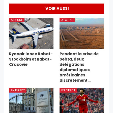
VOIR AUSSI
A LA UNE
A LA UNE
Ryanair lance Rabat-
Pendant la crise de
Stockholm et Rabat-
Sebta, deux
Cracovie
délégations
diplomatiques
américaines
discrètement…
EN DIRECT
EN DIRECT