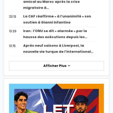
amical au Maroc après la crise
migratoire à…
La CAF réaffirme « à l’unanimité » son
23:13
soutien à Gianni Infantino
Iran : l’ONU se dit « alarmée » par la
13:29
hausse des exécutions depuis les…
Après neuf saisons à Liverpool, la
13:15
nouvelle vie turque de l’international…
Afficher Plus