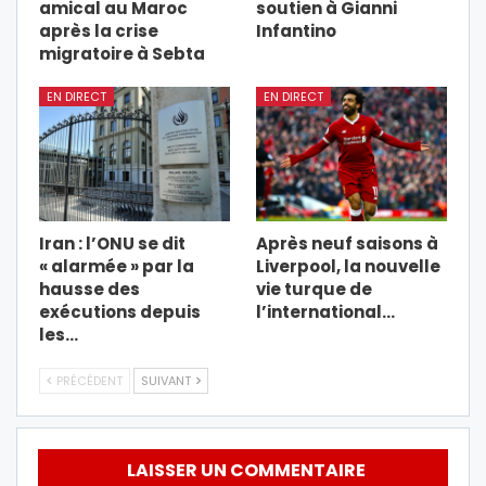
amical au Maroc
soutien à Gianni
après la crise
Infantino
migratoire à Sebta
EN DIRECT
EN DIRECT
Iran : l’ONU se dit
Après neuf saisons à
« alarmée » par la
Liverpool, la nouvelle
hausse des
vie turque de
exécutions depuis
l’international…
les…
PRÉCÉDENT
SUIVANT
LAISSER UN COMMENTAIRE