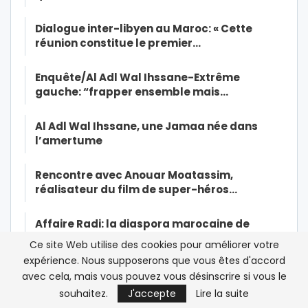
Dialogue inter-libyen au Maroc: « Cette
réunion constitue le premier…
Enquête/Al Adl Wal Ihssane-Extrême
gauche: “frapper ensemble mais…
Al Adl Wal Ihssane, une Jamaa née dans
l’amertume
Rencontre avec Anouar Moatassim,
réalisateur du film de super-héros…
Affaire Radi: la diaspora marocaine de
France dénonce toute…
Ce site Web utilise des cookies pour améliorer votre
expérience. Nous supposerons que vous êtes d'accord
Mohammed VI insiste sur le civisme dans la
avec cela, mais vous pouvez vous désinscrire si vous le
lutte contre le Coronavirus
souhaitez.
J'accepte
Lire la suite