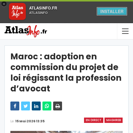
×
ATLASINFO.FR
INSTALLER
ATLASINFO
Maroc : adoption en
commission du projet de
loi régissant la profession
d’avocat
EN DIRECT
MAGHREB
Le
15 Mai 2026 13:35