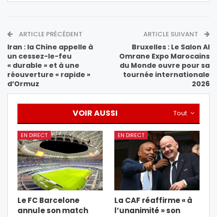
ARTICLE PRÉCÉDENT
ARTICLE SUIVANT
Iran : la Chine appelle à
Bruxelles : Le Salon Al
un cessez-le-feu
Omrane Expo Marocains
« durable » et à une
du Monde ouvre pour sa
réouverture « rapide »
tournée internationale
d’Ormuz
2026
VOIR AUSSI
Tout
EN DIRECT
EN DIRECT
Le FC Barcelone
La CAF réaffirme « à
annule son match
l’unanimité » son