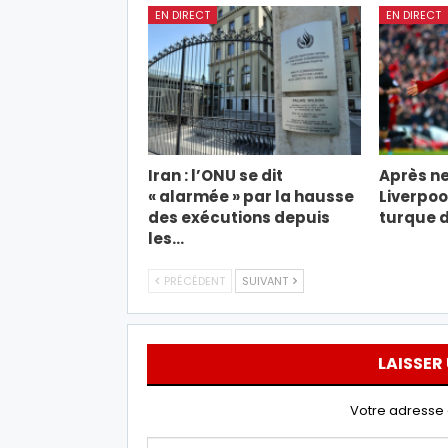
EN DIRECT
EN DIRECT
Iran : l’ONU se dit
Après ne
« alarmée » par la hausse
Liverpool
des exécutions depuis
turque d
les…
PRÉCÉDENT
SUIVANT
LAISSER
Votre adresse 