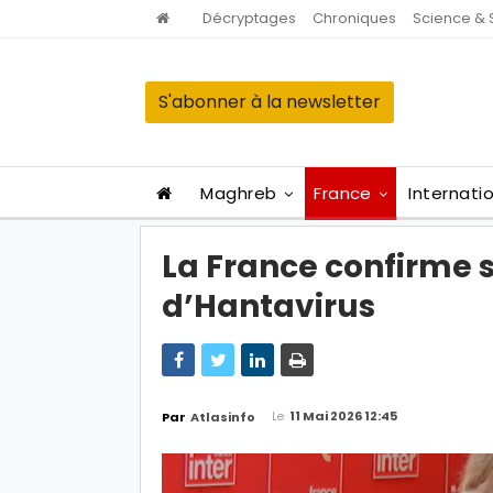
Décryptages
Chroniques
Science & 
S'abonner à la newsletter
Maghreb
France
Internati
La France confirme 
d’Hantavirus
Le
11 Mai 2026 12:45
Par
Atlasinfo