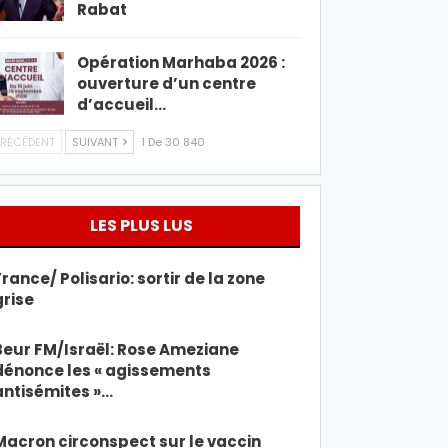
Rabat
Opération Marhaba 2026 :
ouverture d’un centre
d’accueil…
RÉCÉDENT
SUIVANT
1 De 30 840
LES PLUS LUS
France/ Polisario: sortir de la zone
grise
Beur FM/Israël: Rose Ameziane
dénonce les « agissements
antisémites »…
Macron circonspect sur le vaccin