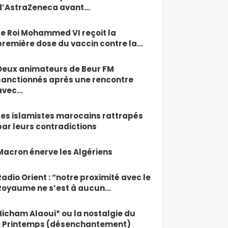
d’AstraZeneca avant…
Le Roi Mohammed VI reçoit la
première dose du vaccin contre la…
Deux animateurs de Beur FM
sanctionnés après une rencontre
avec…
Les islamistes marocains rattrapés
par leurs contradictions
Macron énerve les Algériens
Radio Orient : “notre proximité avec le
Royaume ne s’est à aucun…
Hicham Alaoui* ou la nostalgie du
« Printemps (désenchantement)