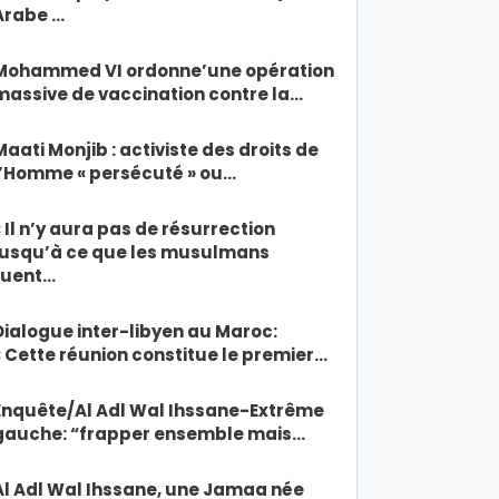
Arabe …
Mohammed VI ordonne’une opération
massive de vaccination contre la…
Maati Monjib : activiste des droits de
l’Homme « persécuté » ou…
« Il n’y aura pas de résurrection
jusqu’à ce que les musulmans
tuent…
Dialogue inter-libyen au Maroc:
« Cette réunion constitue le premier…
Enquête/Al Adl Wal Ihssane-Extrême
gauche: “frapper ensemble mais…
Al Adl Wal Ihssane, une Jamaa née