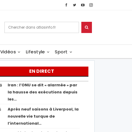
Vidéos
Lifestyle
Sport
EN DIRECT
Iran : l’ONU se dit « alarmée » par
29
la hausse des exécutions depuis
les…
Après neuf saisons à Liverpool, la
5
nouvelle vie turque de
l’international…