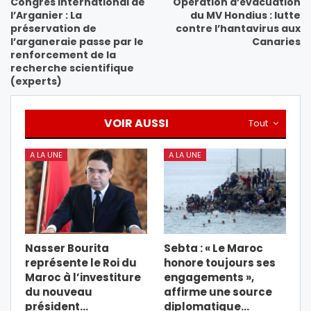
Congrès International de
Opération d’évacuation
l’Arganier : La
du MV Hondius : lutte
préservation de
contre l’hantavirus aux
l’arganeraie passe par le
Canaries
renforcement de la
recherche scientifique
(experts)
VOIR AUSSI
Tout
A LA UNE
A LA UNE
Nasser Bourita
Sebta : « Le Maroc
représente le Roi du
honore toujours ses
Maroc à l’investiture
engagements »,
du nouveau
affirme une source
président…
diplomatique…