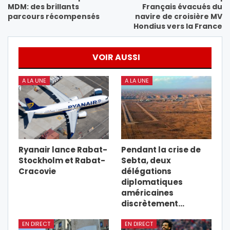
MDM: des brillants
Français évacués du
parcours récompensés
navire de croisière MV
Hondius vers la France
VOIR AUSSI
A LA UNE
A LA UNE
Ryanair lance Rabat-
Pendant la crise de
Stockholm et Rabat-
Sebta, deux
Cracovie
délégations
diplomatiques
américaines
discrètement…
EN DIRECT
EN DIRECT