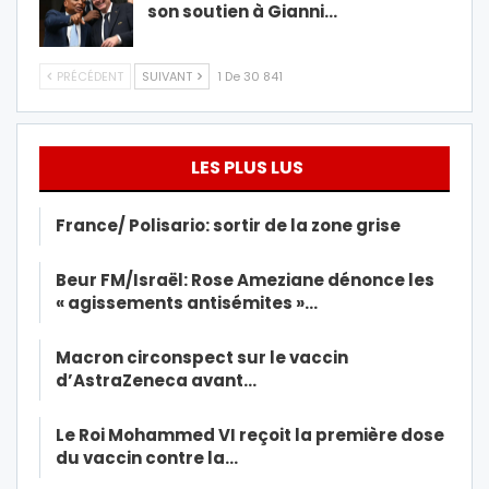
son soutien à Gianni…
PRÉCÉDENT
SUIVANT
1 De 30 841
LES PLUS LUS
France/ Polisario: sortir de la zone grise
Beur FM/Israël: Rose Ameziane dénonce les
« agissements antisémites »…
Macron circonspect sur le vaccin
d’AstraZeneca avant…
Le Roi Mohammed VI reçoit la première dose
du vaccin contre la…