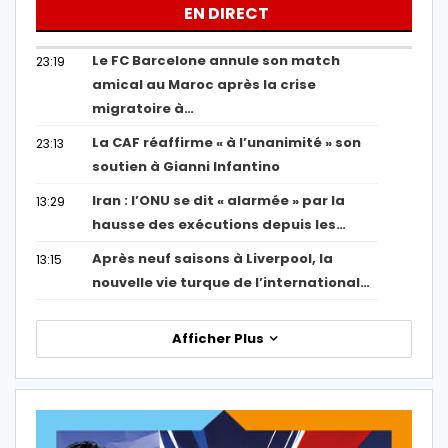
EN DIRECT
Le FC Barcelone annule son match
23:19
amical au Maroc après la crise
migratoire à…
La CAF réaffirme « à l’unanimité » son
23:13
soutien à Gianni Infantino
Iran : l’ONU se dit « alarmée » par la
13:29
hausse des exécutions depuis les…
Après neuf saisons à Liverpool, la
13:15
nouvelle vie turque de l’international…
Afficher Plus