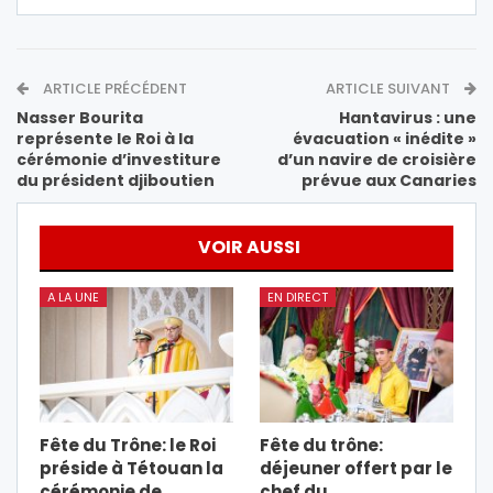
ARTICLE PRÉCÉDENT
ARTICLE SUIVANT
Nasser Bourita
Hantavirus : une
représente le Roi à la
évacuation « inédite »
cérémonie d’investiture
d’un navire de croisière
du président djiboutien
prévue aux Canaries
VOIR AUSSI
A LA UNE
EN DIRECT
Fête du Trône: le Roi
Fête du trône:
préside à Tétouan la
déjeuner offert par le
cérémonie de
chef du