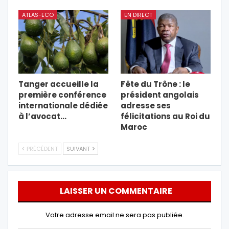
ATLAS-ECO
EN DIRECT
Tanger accueille la
Fête du Trône : le
première conférence
président angolais
internationale dédiée
adresse ses
à l’avocat…
félicitations au Roi du
Maroc
PRÉCÉDENT
SUIVANT
LAISSER UN COMMENTAIRE
Votre adresse email ne sera pas publiée.