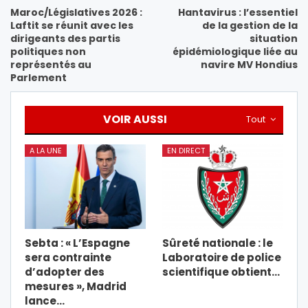
Maroc/Législatives 2026 :
Hantavirus : l’essentiel
Laftit se réunit avec les
de la gestion de la
dirigeants des partis
situation
politiques non
épidémiologique liée au
représentés au
navire MV Hondius
Parlement
VOIR AUSSI
Tout
A LA UNE
EN DIRECT
Sebta : « L’Espagne
Sûreté nationale : le
sera contrainte
Laboratoire de police
d’adopter des
scientifique obtient…
mesures », Madrid
lance…