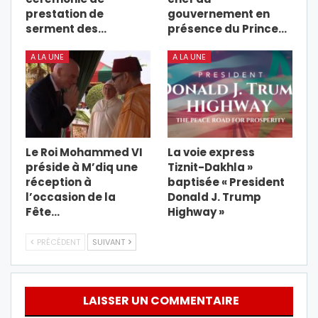
prestation de
gouvernement en
serment des…
présence du Prince…
A LA UNE
A LA UNE
Le Roi Mohammed VI
La voie express
préside à M’diq une
Tiznit-Dakhla »
réception à
baptisée « President
l’occasion de la
Donald J. Trump
Fête…
Highway »
PRÉCÉDENT
SUIVANT
LAISSER UN COMMENTAIRE