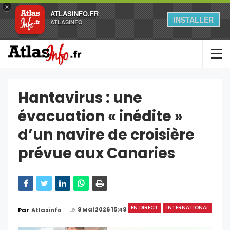
×
ATLASINFO.FR
INSTALLER
ATLASINFO
Hantavirus : une
évacuation « inédite »
d’un navire de croisière
prévue aux Canaries
EN DIRECT
INTERNATIONAL
Le
9 Mai 2026 15:49
Par
Atlasinfo