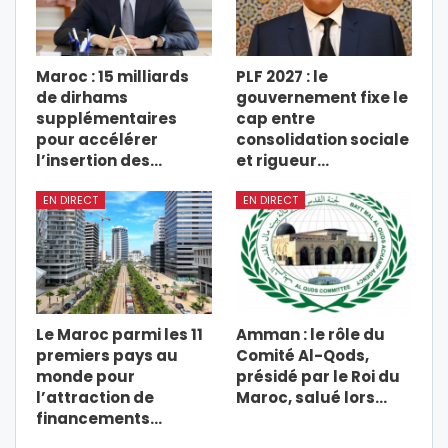
Maroc : 15 milliards
PLF 2027 : le
de dirhams
gouvernement fixe le
supplémentaires
cap entre
pour accélérer
consolidation sociale
l’insertion des…
et rigueur…
EN DIRECT
EN DIRECT
Le Maroc parmi les 11
Amman : le rôle du
premiers pays au
Comité Al-Qods,
monde pour
présidé par le Roi du
l’attraction de
Maroc, salué lors…
financements…