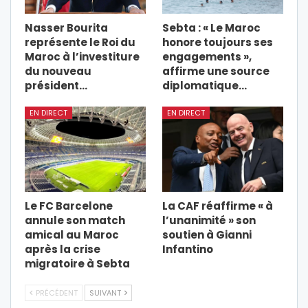
Nasser Bourita
Sebta : « Le Maroc
représente le Roi du
honore toujours ses
Maroc à l’investiture
engagements »,
du nouveau
affirme une source
président…
diplomatique…
EN DIRECT
EN DIRECT
Le FC Barcelone
La CAF réaffirme « à
annule son match
l’unanimité » son
amical au Maroc
soutien à Gianni
après la crise
Infantino
migratoire à Sebta
PRÉCÉDENT
SUIVANT