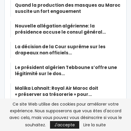
Quand la production des masques au Maroc
suscite un fort engouement
Nouvelle allégation algérienne: la
présidence accuse le consul général…
La décision de la Cour suprême sur les
drapeaux non officiels…
Le président algérien Tebboune s’offre une
légitimité sur le dos…
Malika Lahnait: Royal Air Maroc doit
« préserver sa trésorerie » pour…
Ce site Web utilise des cookies pour améliorer votre
L’étudiante marocaine tuée à son domicile
expérience. Nous supposerons que vous êtes d'accord
inhumée au cimetière…
avec cela, mais vous pouvez vous désinscrire si vous le
souhaitez.
J'accepte
Lire la suite
Capitales africaines de la culture: Rabat