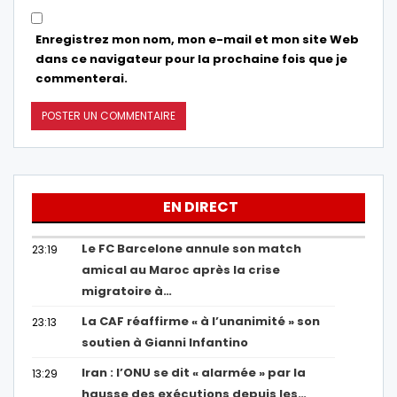
Enregistrez mon nom, mon e-mail et mon site Web
dans ce navigateur pour la prochaine fois que je
commenterai.
EN DIRECT
Le FC Barcelone annule son match
23:19
amical au Maroc après la crise
migratoire à…
La CAF réaffirme « à l’unanimité » son
23:13
soutien à Gianni Infantino
Iran : l’ONU se dit « alarmée » par la
13:29
hausse des exécutions depuis les…