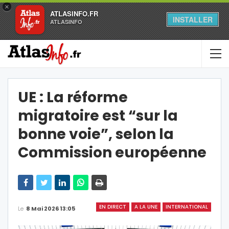
×
ATLASINFO.FR
INSTALLER
ATLASINFO
UE : La réforme
migratoire est “sur la
bonne voie”, selon la
Commission européenne
EN DIRECT
A LA UNE
INTERNATIONAL
Le
8 Mai 2026 13:05