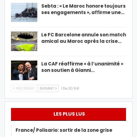
Sebta : « Le Maroc honore toujours
ses engagements », affirme une…
Le FC Barcelone annule son match
amical au Maroc après la crise…
La CAF réaffirme « à l’unanimité »
son soutien à Gianni…
PRÉCÉDENT
SUIVANT
1 De 30 841
LES PLUS LUS
France/ Polisario: sortir de la zone grise