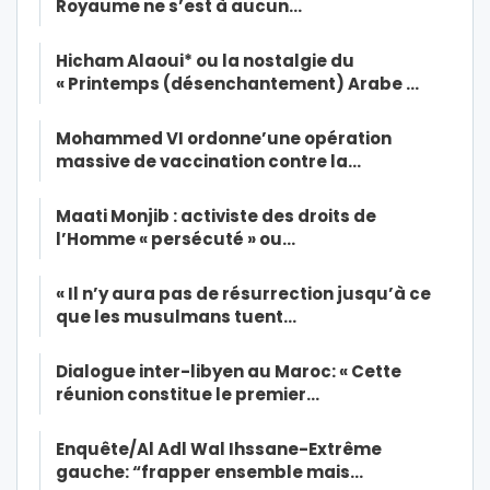
Royaume ne s’est à aucun…
Hicham Alaoui* ou la nostalgie du
« Printemps (désenchantement) Arabe …
Mohammed VI ordonne’une opération
massive de vaccination contre la…
Maati Monjib : activiste des droits de
l’Homme « persécuté » ou…
« Il n’y aura pas de résurrection jusqu’à ce
que les musulmans tuent…
Dialogue inter-libyen au Maroc: « Cette
réunion constitue le premier…
Enquête/Al Adl Wal Ihssane-Extrême
gauche: “frapper ensemble mais…