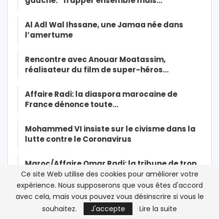
gauche: “frapper ensemble mais…
Al Adl Wal Ihssane, une Jamaa née dans
l’amertume
Rencontre avec Anouar Moatassim,
réalisateur du film de super-héros…
Affaire Radi: la diaspora marocaine de
France dénonce toute…
Mohammed VI insiste sur le civisme dans la
lutte contre le Coronavirus
Maroc/Affaire Omar Radi: la tribune de trop
pour Orient XXI
Ce site Web utilise des cookies pour améliorer votre
expérience. Nous supposerons que vous êtes d'accord
avec cela, mais vous pouvez vous désinscrire si vous le
Affaire Radi/Viol: « Je sentais son odeur
d’alcool, sa…
souhaitez.
J'accepte
Lire la suite