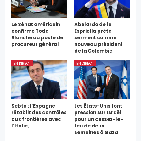
Le Sénat américain
Abelardo de la
confirme Todd
Espriella prête
Blanche au poste de
serment comme
procureur général
nouveau président
de la Colombie
EN DIRECT
EN DIRECT
Sebta : l’Espagne
Les États-Unis font
rétablit des contrôles
pression sur Israël
aux frontières avec
pour un cessez-le-
l’Italie,…
feu de deux
semaines à Gaza