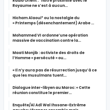
Radio Orient : “notre proximité avec le
Royaume ne s’est à aucun…
Hicham Alaoui* ou la nostalgie du
« Printemps (désenchantement) Arabe …
Mohammed VI ordonne’une opération
massive de vaccination contre la…
Maati Monjib : activiste des droits de
l’Homme « persécuté » ou…
« Il n’y aura pas de résurrection jusqu’à ce
que les musulmans tuent…
Dialogue inter-libyen au Maroc: « Cette
réunion constitue le premier…
Enquête/Al Adl Wal Ihssane-Extrême