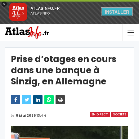
×
ATLASINFO.FR
INSTALLER
ATLASINFO
Prise d’otages en cours
dans une banque à
Sinzig, en Allemagne
EN DIRECT
SOCIETE
Le
8 Mai 2026 13:44