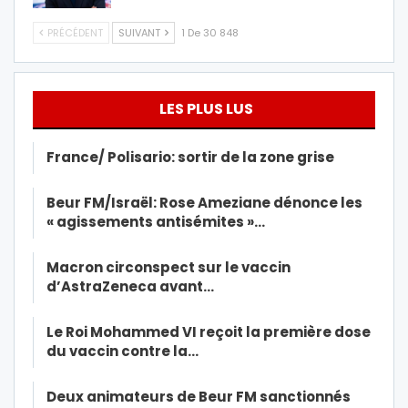
PRÉCÉDENT
SUIVANT
1 De 30 848
LES PLUS LUS
France/ Polisario: sortir de la zone grise
Beur FM/Israël: Rose Ameziane dénonce les
« agissements antisémites »…
Macron circonspect sur le vaccin
d’AstraZeneca avant…
Le Roi Mohammed VI reçoit la première dose
du vaccin contre la…
Deux animateurs de Beur FM sanctionnés