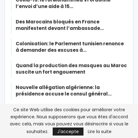
l’envoi d’une aide à 15…
Des Marocains bloqués en France
manifestent devant l’ambassade…
Colonisation: le Parlement tunisien renonce
à demander des excuses à…
Quand la production des masques au Maroc
suscite un fort engouement
Nouvelle allégation algérienne: la
présidence accuse le consul général…
La décision de la Cour suprême sur les
Ce site Web utilise des cookies pour améliorer votre
drapeaux non officiels…
expérience. Nous supposerons que vous êtes d'accord
avec cela, mais vous pouvez vous désinscrire si vous le
Le président algérien Tebboune s’offre une
souhaitez.
J'accepte
Lire la suite
légitimité sur le dos…