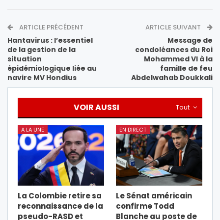
ARTICLE PRÉCÉDENT
ARTICLE SUIVANT
Hantavirus : l’essentiel
Message de
de la gestion de la
condoléances du Roi
situation
Mohammed VI à la
épidémiologique liée au
famille de feu
navire MV Hondius
Abdelwahab Doukkali
VOIR AUSSI
Tout
A LA UNE
EN DIRECT
La Colombie retire sa
Le Sénat américain
reconnaissance de la
confirme Todd
pseudo-RASD et
Blanche au poste de