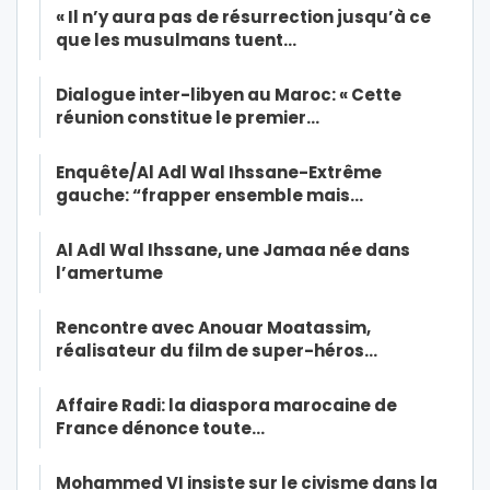
« Il n’y aura pas de résurrection jusqu’à ce
que les musulmans tuent…
Dialogue inter-libyen au Maroc: « Cette
réunion constitue le premier…
Enquête/Al Adl Wal Ihssane-Extrême
gauche: “frapper ensemble mais…
Al Adl Wal Ihssane, une Jamaa née dans
l’amertume
Rencontre avec Anouar Moatassim,
réalisateur du film de super-héros…
Affaire Radi: la diaspora marocaine de
France dénonce toute…
Mohammed VI insiste sur le civisme dans la