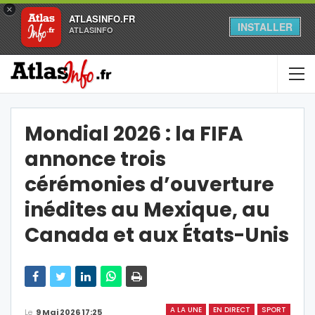
×
ATLASINFO.FR
INSTALLER
ATLASINFO
Mondial 2026 : la FIFA
annonce trois
cérémonies d’ouverture
inédites au Mexique, au
Canada et aux États-Unis
A LA UNE
EN DIRECT
SPORT
Le
9 Mai 2026 17:25