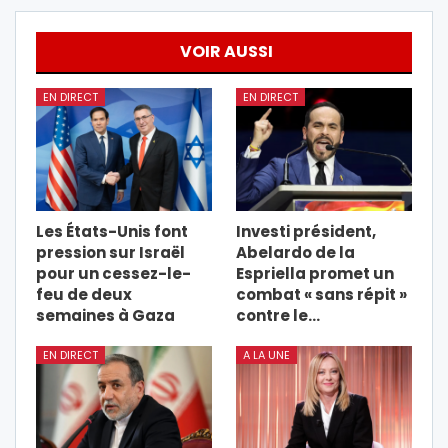
VOIR AUSSI
EN DIRECT
EN DIRECT
Les États-Unis font
Investi président,
pression sur Israël
Abelardo de la
pour un cessez-le-
Espriella promet un
feu de deux
combat « sans répit »
semaines à Gaza
contre le…
EN DIRECT
A LA UNE