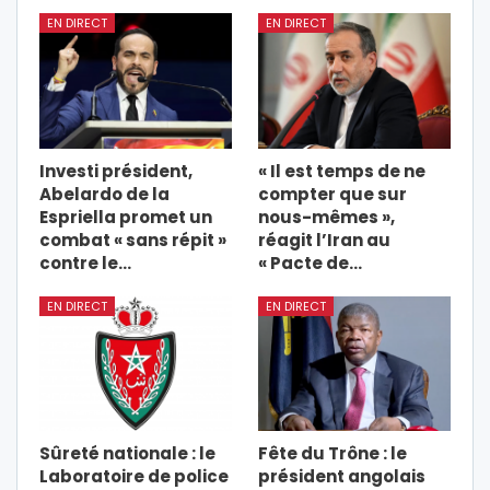
EN DIRECT
EN DIRECT
Investi président,
« Il est temps de ne
Abelardo de la
compter que sur
Espriella promet un
nous-mêmes »,
combat « sans répit »
réagit l’Iran au
contre le…
« Pacte de…
EN DIRECT
EN DIRECT
Sûreté nationale : le
Fête du Trône : le
Laboratoire de police
président angolais