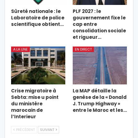
Sûreté nationale : le
PLF 2027 : le
Laboratoire de police
gouvernement fixe le
scientifique obtient…
cap entre
consolidation sociale
et rigueur…
A LA UNE
EN DIRECT
Crise migratoire à
La MAP détaille la
Sebta: mise u point
genèse de la « Donald
du ministère
J. Trump Highway »
marocain de
entre le Maroc et les…
l’Interieur
PRÉCÉDENT
SUIVANT