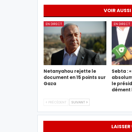
VOIR AUSSI
EN DIRECT
EN DIRECT
Netanyahou rejette le
Sebta : «
document en 15 points sur
absolume
Gaza
le prési
dément 
PRÉCÉDENT
SUIVANT
LAISSER