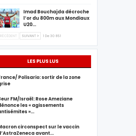
Imad Bouchajda décroche
l’or du 800m aux Mondiaux
U20…
RÉCÉDENT
SUIVANT
1 De 30 851
LES PLUS LUS
France/ Polisario: sortir de la zone
grise
Beur FM/Israël: Rose Ameziane
dénonce les « agissements
antisémites »…
Macron circonspect sur le vaccin
d’AstraZeneca avant…