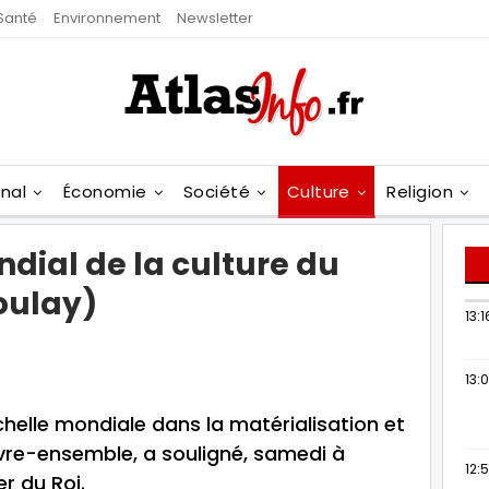
Santé
Environnement
Newsletter
onal
Économie
Société
Culture
Religion
dial de la culture du
oulay)
13:1
13:
chelle mondiale dans la matérialisation et
ivre-ensemble, a souligné, samedi à
12:
r du Roi.