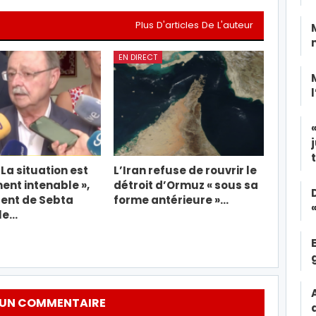
Plus D'articles De L'auteur
EN DIRECT
 La situation est
L’Iran refuse de rouvrir le
nt intenable »,
détroit d’Ormuz « sous sa
dent de Sebta
forme antérieure »…
le…
 UN COMMENTAIRE