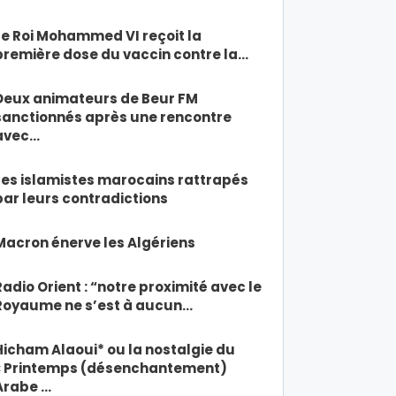
Le Roi Mohammed VI reçoit la
première dose du vaccin contre la…
Deux animateurs de Beur FM
sanctionnés après une rencontre
avec…
Les islamistes marocains rattrapés
par leurs contradictions
Macron énerve les Algériens
Radio Orient : “notre proximité avec le
Royaume ne s’est à aucun…
Hicham Alaoui* ou la nostalgie du
« Printemps (désenchantement)
Arabe …