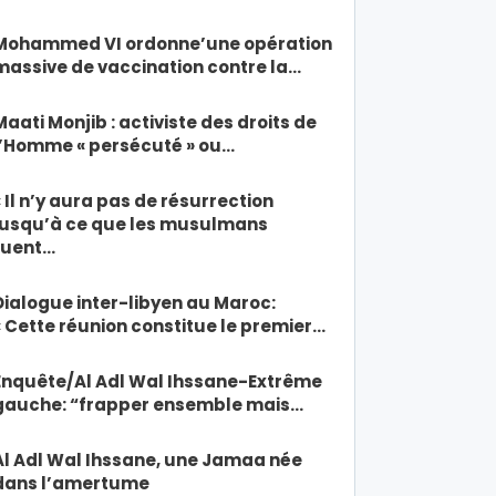
Mohammed VI ordonne’une opération
massive de vaccination contre la…
Maati Monjib : activiste des droits de
l’Homme « persécuté » ou…
« Il n’y aura pas de résurrection
jusqu’à ce que les musulmans
tuent…
Dialogue inter-libyen au Maroc:
« Cette réunion constitue le premier…
Enquête/Al Adl Wal Ihssane-Extrême
gauche: “frapper ensemble mais…
Al Adl Wal Ihssane, une Jamaa née
dans l’amertume