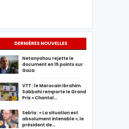
DERNIÈRES NOUVELLES
Netanyahou rejette le
document en 15 points sur
Gaza
VTT : le Marocain Ibrahim
Sabbahi remporte le Grand
Prix « Chantal…
Sebta : « La situation est
absolument intenable », le
président de…