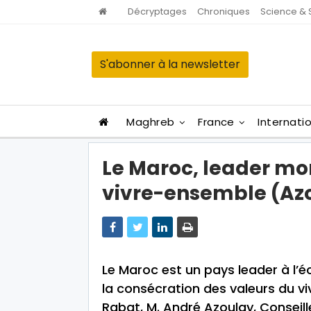
Décryptages
Chroniques
Science & 
S'abonner à la newsletter
Maghreb
France
Internati
Le Maroc, leader mon
vivre-ensemble (Az
Le Maroc est un pays leader à l’é
la consécration des valeurs du v
Rabat, M. André Azoulay, Conseille