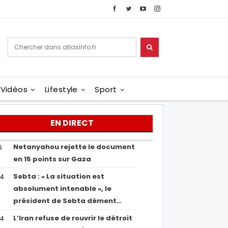
Vidéos
Lifestyle
Sport
EN DIRECT
Netanyahou rejette le document
6
en 15 points sur Gaza
Sebta : « La situation est
04
absolument intenable », le
président de Sebta dément…
L’Iran refuse de rouvrir le détroit
54