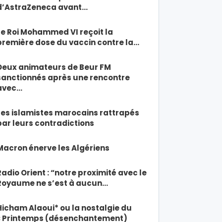
d’AstraZeneca avant…
Le Roi Mohammed VI reçoit la
première dose du vaccin contre la…
Deux animateurs de Beur FM
sanctionnés après une rencontre
avec…
Les islamistes marocains rattrapés
par leurs contradictions
Macron énerve les Algériens
Radio Orient : “notre proximité avec le
Royaume ne s’est à aucun…
Hicham Alaoui* ou la nostalgie du
« Printemps (désenchantement)