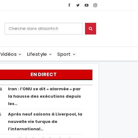
Vidéos
Lifestyle
Sport
EN DIRECT
Iran : l’ONU se dit « alarmée » par
29
la hausse des exécutions depuis
les…
Après neuf saisons à Liverpool, la
5
nouvelle vie turque de
l’international…