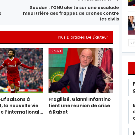
Soudan : l’ONU alerte sur une escalade
s
meurtrière des frappes de drones contre
les civils
Plus D'articles De L'auteur
P
SPORT
uf saisons à
Fragilisé, Gianni Infantino
, la nouvelle vie
tient une réunion de crise
e l’international…
à Rabat