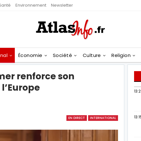
Santé
Environnement
Newsletter
onal
Économie
Société
Culture
Religion
er renforce son
l’Europe
13:
13:1
EN DIRECT
INTERNATIONAL