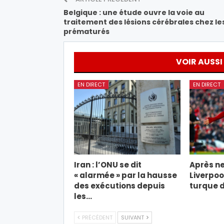
Belgique : une étude ouvre la voie au
traitement des lésions cérébrales chez le
prématurés
VOIR AUSSI
EN DIRECT
EN DIRECT
Iran : l’ONU se dit
Après ne
« alarmée » par la hausse
Liverpool
des exécutions depuis
turque d
les…
PRÉCÉDENT
SUIVANT