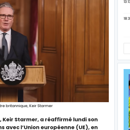
13:1
18:3
tre britannique, Keir Starmer
 Keir Starmer, a réaffirmé lundi son
ns avec l’Union européenne (UE), en