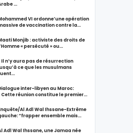
Arabe …
Mohammed VI ordonne’une opération
massive de vaccination contre la…
Maati Monjib : activiste des droits de
l’Homme « persécuté » ou…
« Il n’y aura pas de résurrection
jusqu’à ce que les musulmans
tuent…
Dialogue inter-libyen au Maroc:
« Cette réunion constitue le premier…
Enquête/Al Adl Wal Ihssane-Extrême
gauche: “frapper ensemble mais…
Al Adl Wal Ihssane, une Jamaa née