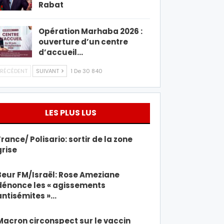
Rabat
Opération Marhaba 2026 :
ouverture d’un centre
d’accueil…
RÉCÉDENT
SUIVANT
1 De 30 840
LES PLUS LUS
France/ Polisario: sortir de la zone
grise
Beur FM/Israël: Rose Ameziane
dénonce les « agissements
antisémites »…
Macron circonspect sur le vaccin