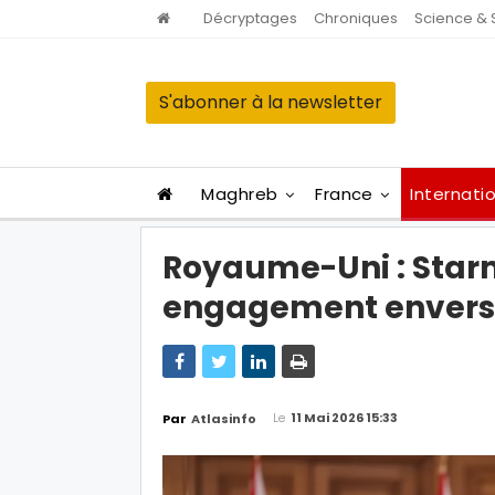
Décryptages
Chroniques
Science & 
S'abonner à la newsletter
Maghreb
France
Internati
Royaume-Uni : Starm
engagement envers 
Le
11 Mai 2026 15:33
Par
Atlasinfo