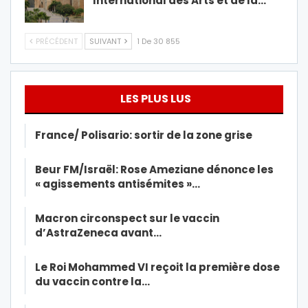
International des Arts et de la…
PRÉCÉDENT
SUIVANT
1 De 30 855
LES PLUS LUS
France/ Polisario: sortir de la zone grise
Beur FM/Israël: Rose Ameziane dénonce les
« agissements antisémites »…
Macron circonspect sur le vaccin
d’AstraZeneca avant…
Le Roi Mohammed VI reçoit la première dose
du vaccin contre la…