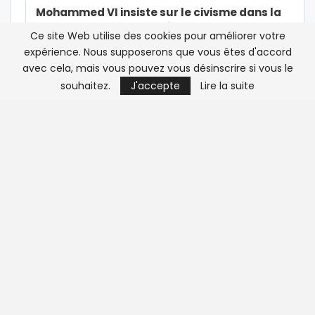
Mohammed VI insiste sur le civisme dans la
lutte contre le Coronavirus
Ce site Web utilise des cookies pour améliorer votre
expérience. Nous supposerons que vous êtes d'accord
Maroc/Affaire Omar Radi: la tribune de trop
avec cela, mais vous pouvez vous désinscrire si vous le
pour Orient XXI
souhaitez.
J'accepte
Lire la suite
Affaire Radi/Viol: « Je sentais son odeur
d’alcool, sa…
Qui a encore peur de Human Rights Watch ?
Exclusif-Sexe, mensonges et vidéo : la
victime présumée du viol est…
Histoires interdites du financement des ONG
de droits de l’Homme et de…
Christian Harbulot: « L’objectif d’Amnesty
International est de…