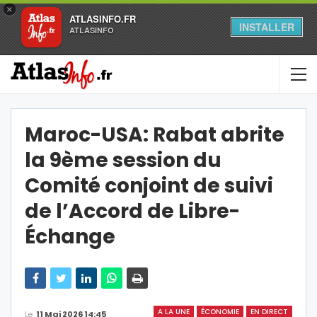
×
ATLASINFO.FR
INSTALLER
ATLASINFO
Maroc-USA: Rabat abrite
la 9ème session du
Comité conjoint de suivi
de l’Accord de Libre-
Échange
A LA UNE
ÉCONOMIE
EN DIRECT
Le
11 Mai 2026 14:45