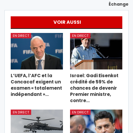
Échange
VOIR AUSSI
EN DIRECT
EN DIRECT
L’UEFA, l’AFC et la
Israel: Gadi Eisenkot
Concacaf exigent un
crédité de 59% de
examen « totalement
chances de devenir
indépendant »…
Premier ministre,
contre…
EN DIRECT
EN DIRECT