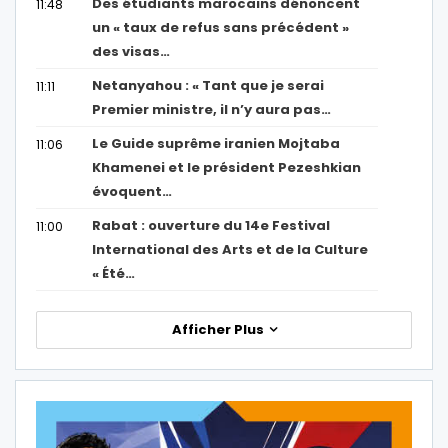
Des étudiants marocains dénoncent
11:48
un « taux de refus sans précédent »
des visas…
Netanyahou : « Tant que je serai
11:11
Premier ministre, il n’y aura pas…
Le Guide suprême iranien Mojtaba
11:06
Khamenei et le président Pezeshkian
évoquent…
Rabat : ouverture du 14e Festival
11:00
International des Arts et de la Culture
« Été…
Afficher Plus