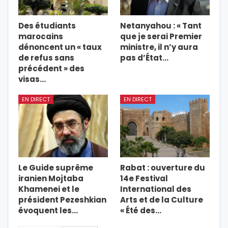
Des étudiants
Netanyahou : « Tant
marocains
que je serai Premier
dénoncent un « taux
ministre, il n’y aura
de refus sans
pas d’État…
précédent » des
visas…
EN DIRECT
EN DIRECT
Le Guide suprême
Rabat : ouverture du
iranien Mojtaba
14e Festival
Khamenei et le
International des
président Pezeshkian
Arts et de la Culture
évoquent les…
« Été des…