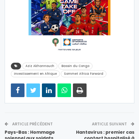
Aziz Akhannouch
Bassin du Congo
investissement en Afrique
Sommet Africa Forward
ARTICLE PRÉCÉDENT
ARTICLE SUIVANT
Pays-Bas : Hommage
Hantavirus : premier cas
solennel aux soldats
contact hospitalisé à