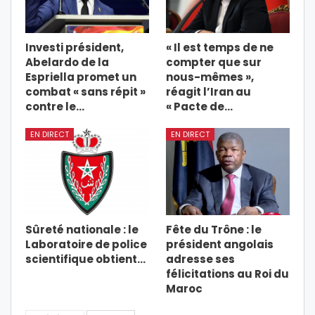
Investi président,
« Il est temps de ne
Abelardo de la
compter que sur
Espriella promet un
nous-mêmes »,
combat « sans répit »
réagit l’Iran au
contre le…
« Pacte de…
EN DIRECT
EN DIRECT
Sûreté nationale : le
Fête du Trône : le
Laboratoire de police
président angolais
scientifique obtient…
adresse ses
félicitations au Roi du
Maroc