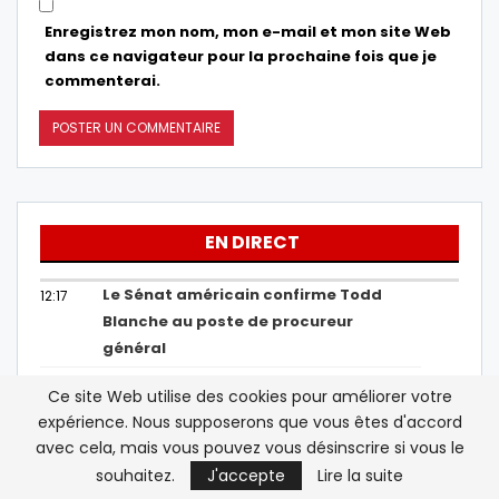
Enregistrez mon nom, mon e-mail et mon site Web
dans ce navigateur pour la prochaine fois que je
commenterai.
EN DIRECT
Le Sénat américain confirme Todd
12:17
Blanche au poste de procureur
général
Abelardo de la Espriella prête serment
12:14
Ce site Web utilise des cookies pour améliorer votre
comme nouveau président de la
expérience. Nous supposerons que vous êtes d'accord
Colombie
avec cela, mais vous pouvez vous désinscrire si vous le
souhaitez.
J'accepte
Lire la suite
Sebta : l’Espagne rétablit des
12:12