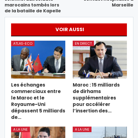
marocains tombés lors
Marseille
de la bataille de Kapelle
VOIR AUSSI
ATLAS-ECO
EN DIRECT
Les échanges
Maroc : 15 milliards
commerciaux entre
de dirhams
le Maroc et le
supplémentaires
Royaume-Uni
pour accélérer
dépassent 5 milliards
l’insertion des…
de…
A LA UNE
A LA UNE