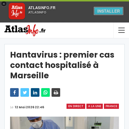
×
ATLASINFO.FR
INSTALLER
ATLASINFO
Hantavirus : premier cas
contact hospitalisé à
Marseille
EN DIRECT
A LA UNE
FRANCE
Le
12 Mai 2026 22:46