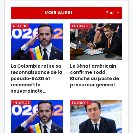
VOIR AUSSI
Tout
A LA UNE
EN DIRECT
La Colombie retire sa
Le Sénat américain
reconnaissance de la
confirme Todd
pseudo-RASD et
Blanche au poste de
reconnaît la
procureur général
souveraineté…
EN DIRECT
EN DIRECT