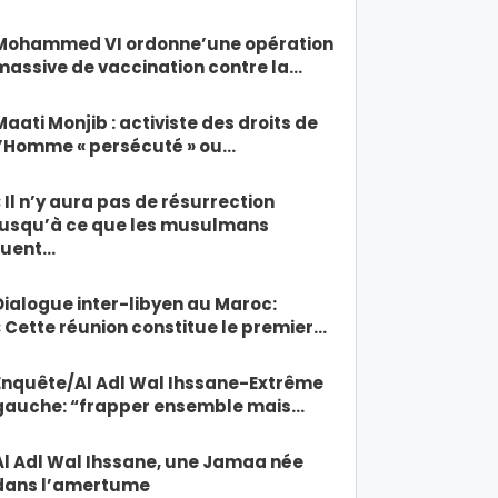
Mohammed VI ordonne’une opération
massive de vaccination contre la…
Maati Monjib : activiste des droits de
l’Homme « persécuté » ou…
« Il n’y aura pas de résurrection
jusqu’à ce que les musulmans
tuent…
Dialogue inter-libyen au Maroc:
« Cette réunion constitue le premier…
Enquête/Al Adl Wal Ihssane-Extrême
gauche: “frapper ensemble mais…
Al Adl Wal Ihssane, une Jamaa née
dans l’amertume