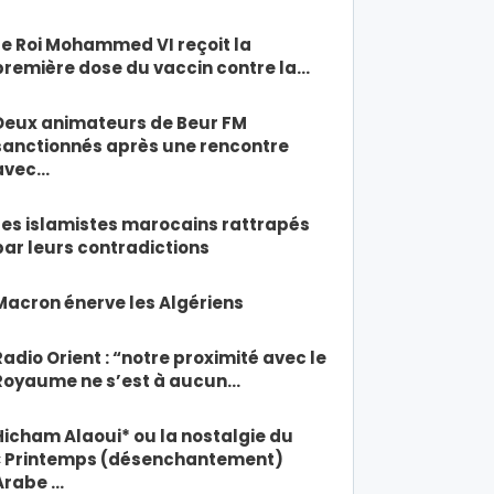
Le Roi Mohammed VI reçoit la
première dose du vaccin contre la…
Deux animateurs de Beur FM
sanctionnés après une rencontre
avec…
Les islamistes marocains rattrapés
par leurs contradictions
Macron énerve les Algériens
Radio Orient : “notre proximité avec le
Royaume ne s’est à aucun…
Hicham Alaoui* ou la nostalgie du
« Printemps (désenchantement)
Arabe …