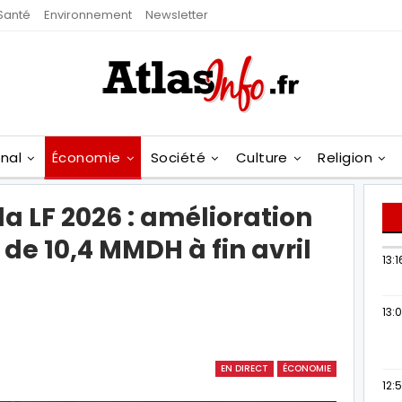
Santé
Environnement
Newsletter
onal
Économie
Société
Culture
Religion
a LF 2026 : amélioration
 de 10,4 MMDH à fin avril
13:1
13:
EN DIRECT
ÉCONOMIE
12: