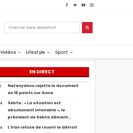
Vidéos
Lifestyle
Sport
EN DIRECT
Netanyahou rejette le document
6
en 15 points sur Gaza
Sebta : « La situation est
04
absolument intenable », le
président de Sebta dément…
L’Iran refuse de rouvrir le détroit
54