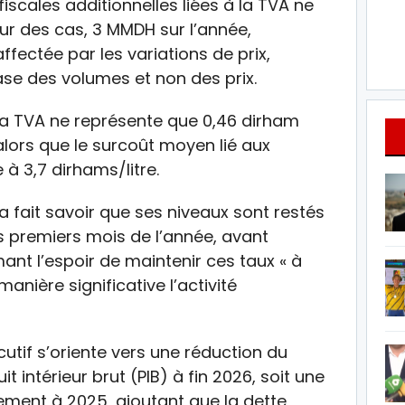
 fiscales additionnelles liées à la TVA ne
ur des cas, 3 MMDH sur l’année,
ffectée par les variations de prix,
base des volumes et non des prix.
 la TVA ne représente que 0,46 dirham
, alors que le surcoût moyen lié aux
 à 3,7 dirhams/litre.
 a fait savoir que ses niveaux sont restés
is premiers mois de l’année, avant
ant l’espoir de maintenir ces taux « à
anière significative l’activité
cutif s’oriente vers une réduction du
t intérieur brut (PIB) à fin 2026, soit une
ement à 2025, ajoutant que la dette