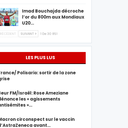
Imad Bouchajda décroche
l’or du 800m aux Mondiaux
U20…
RÉCÉDENT
SUIVANT
1 De 30 851
LES PLUS LUS
France/ Polisario: sortir de la zone
grise
Beur FM/Israël: Rose Ameziane
dénonce les « agissements
antisémites »…
Macron circonspect sur le vaccin
d’AstraZeneca avant…