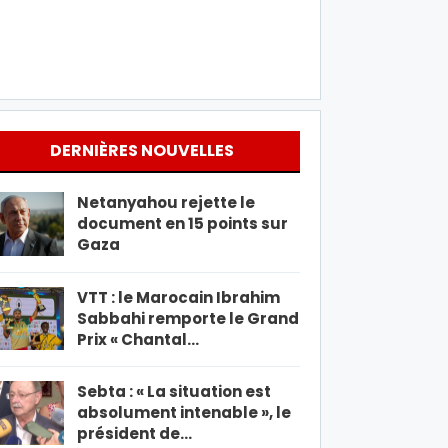
DERNIÈRES NOUVELLES
Netanyahou rejette le
document en 15 points sur
Gaza
VTT : le Marocain Ibrahim
Sabbahi remporte le Grand
Prix « Chantal…
Sebta : « La situation est
absolument intenable », le
président de…