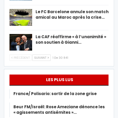
Le FC Barcelone annule son match
amical au Maroc après la crise…
La CAF réaffirme « à l’unanimité »
son soutien à Gianni…
PRÉCÉDENT
SUIVANT
1 De 30 841
LES PLUS LUS
France/ Polisario: sortir de la zone grise
Beur FM/Israël: Rose Ameziane dénonce les
« agissements antisémites »…