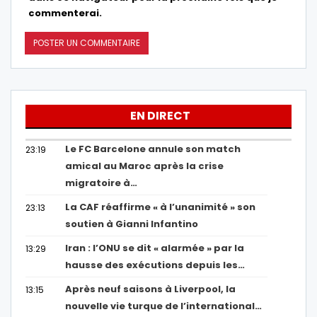
commenterai.
EN DIRECT
Le FC Barcelone annule son match
23:19
amical au Maroc après la crise
migratoire à…
La CAF réaffirme « à l’unanimité » son
23:13
soutien à Gianni Infantino
Iran : l’ONU se dit « alarmée » par la
13:29
hausse des exécutions depuis les…
Après neuf saisons à Liverpool, la
13:15
nouvelle vie turque de l’international…