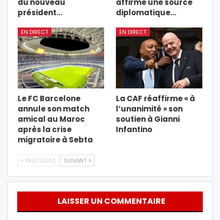
du nouveau
affirme une source
président…
diplomatique…
EN DIRECT
EN DIRECT
Le FC Barcelone
La CAF réaffirme « à
annule son match
l’unanimité » son
amical au Maroc
soutien à Gianni
après la crise
Infantino
migratoire à Sebta
PRÉCÉDENT
SUIVANT
LAISSER UN COMMENTAIRE