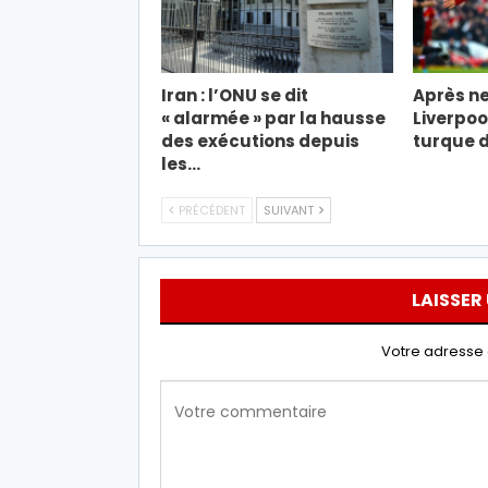
Iran : l’ONU se dit
Après ne
« alarmée » par la hausse
Liverpool
des exécutions depuis
turque d
les…
PRÉCÉDENT
SUIVANT
LAISSER
Votre adresse 