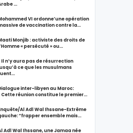
Arabe …
Mohammed VI ordonne’une opération
massive de vaccination contre la…
Maati Monjib : activiste des droits de
l’Homme « persécuté » ou…
« Il n’y aura pas de résurrection
jusqu’à ce que les musulmans
tuent…
Dialogue inter-libyen au Maroc:
« Cette réunion constitue le premier…
Enquête/Al Adl Wal Ihssane-Extrême
gauche: “frapper ensemble mais…
Al Adl Wal Ihssane, une Jamaa née