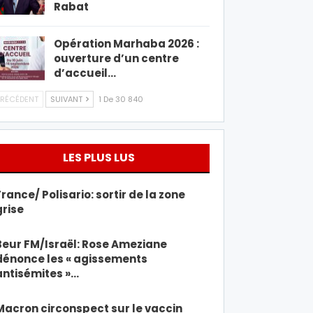
Rabat
Opération Marhaba 2026 :
ouverture d’un centre
d’accueil…
RÉCÉDENT
SUIVANT
1 De 30 840
LES PLUS LUS
France/ Polisario: sortir de la zone
grise
Beur FM/Israël: Rose Ameziane
dénonce les « agissements
antisémites »…
Macron circonspect sur le vaccin