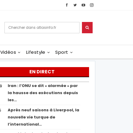
Vidéos
Lifestyle
Sport
EN DIRECT
Iran : l’ONU se dit « alarmée » par
29
la hausse des exécutions depuis
les…
Après neuf saisons à Liverpool, la
5
nouvelle vie turque de
l’international…