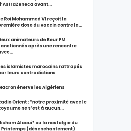
d’AstraZeneca avant…
Le Roi Mohammed VI reçoit la
première dose du vaccin contre la…
Deux animateurs de Beur FM
sanctionnés après une rencontre
avec…
Les islamistes marocains rattrapés
par leurs contradictions
Macron énerve les Algériens
Radio Orient : “notre proximité avec le
Royaume ne s’est à aucun…
Hicham Alaoui* ou la nostalgie du
« Printemps (désenchantement)