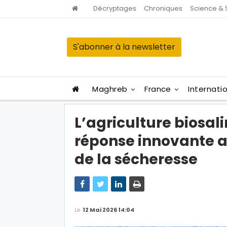
Décryptages
Chroniques
Science & 
S'abonner à la newsletter
Maghreb
France
Internati
L’agriculture biosal
réponse innovante aux
de la sécheresse
Le
12 Mai 2026 14:04