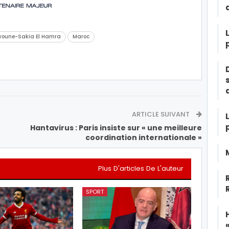
youne-Sakia El Hamra
Maroc
ARTICLE SUIVANT
t
Hantavirus : Paris insiste sur « une meilleure
coordination internationale »
Plus D'articles De L'auteur
SPORT