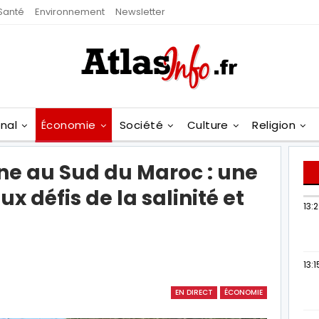
Santé
Environnement
Newsletter
onal
Économie
Société
Culture
Religion
ine au Sud du Maroc : une
 défis de la salinité et
13:
13:1
EN DIRECT
ÉCONOMIE