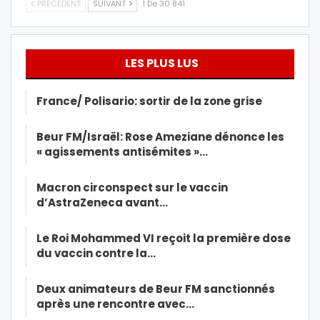
PRÉCÉDENT
SUIVANT
1 De 30 841
LES PLUS LUS
France/ Polisario: sortir de la zone grise
Beur FM/Israël: Rose Ameziane dénonce les
« agissements antisémites »…
Macron circonspect sur le vaccin
d’AstraZeneca avant…
Le Roi Mohammed VI reçoit la première dose
du vaccin contre la…
Deux animateurs de Beur FM sanctionnés
après une rencontre avec…