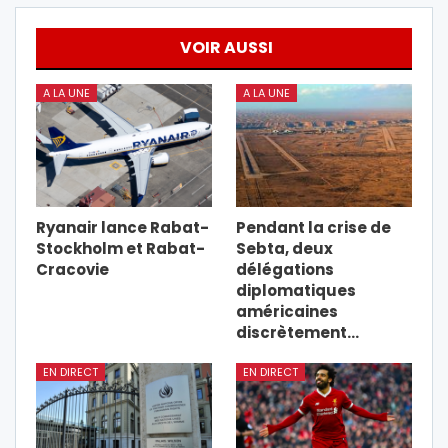
VOIR AUSSI
A LA UNE
A LA UNE
Ryanair lance Rabat-
Pendant la crise de
Stockholm et Rabat-
Sebta, deux
Cracovie
délégations
diplomatiques
américaines
discrètement…
EN DIRECT
EN DIRECT