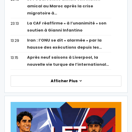
amical au Maroc après la crise
migratoire à…
La CAF réaffirme « à l’unanimité » son
23:13
soutien à Gianni Infantino
Iran : l’ONU se dit « alarmée » par la
13:29
hausse des exécutions depuis les…
Après neuf saisons à Liverpool, la
13:15
nouvelle vie turque de l’international…
Afficher Plus