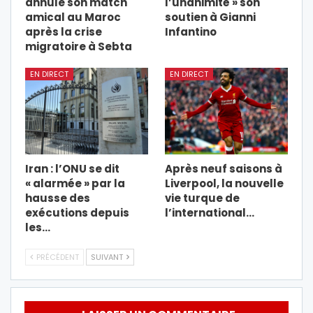
annule son match
l’unanimité » son
amical au Maroc
soutien à Gianni
après la crise
Infantino
migratoire à Sebta
EN DIRECT
EN DIRECT
Iran : l’ONU se dit
Après neuf saisons à
« alarmée » par la
Liverpool, la nouvelle
hausse des
vie turque de
exécutions depuis
l’international…
les…
PRÉCÉDENT
SUIVANT