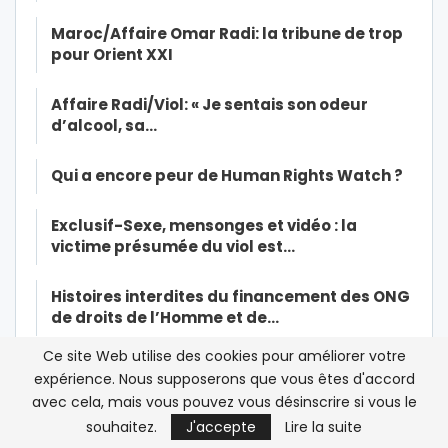
Maroc/Affaire Omar Radi: la tribune de trop
pour Orient XXI
Affaire Radi/Viol: « Je sentais son odeur
d’alcool, sa…
Qui a encore peur de Human Rights Watch ?
Exclusif-Sexe, mensonges et vidéo : la
victime présumée du viol est…
Histoires interdites du financement des ONG
de droits de l’Homme et de…
Ce site Web utilise des cookies pour améliorer votre
Christian Harbulot: « L’objectif d’Amnesty
expérience. Nous supposerons que vous êtes d'accord
International est de…
avec cela, mais vous pouvez vous désinscrire si vous le
souhaitez.
J'accepte
Lire la suite
Le journaliste Omar Radi utilisé par Amnesty