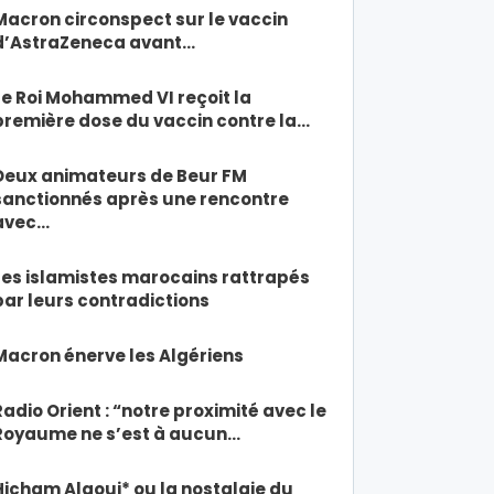
Macron circonspect sur le vaccin
d’AstraZeneca avant…
Le Roi Mohammed VI reçoit la
première dose du vaccin contre la…
Deux animateurs de Beur FM
sanctionnés après une rencontre
avec…
Les islamistes marocains rattrapés
par leurs contradictions
Macron énerve les Algériens
Radio Orient : “notre proximité avec le
Royaume ne s’est à aucun…
Hicham Alaoui* ou la nostalgie du