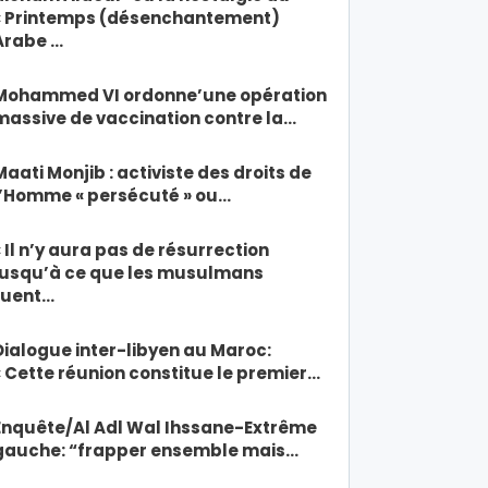
« Printemps (désenchantement)
Arabe …
Mohammed VI ordonne’une opération
massive de vaccination contre la…
Maati Monjib : activiste des droits de
l’Homme « persécuté » ou…
« Il n’y aura pas de résurrection
jusqu’à ce que les musulmans
tuent…
Dialogue inter-libyen au Maroc:
« Cette réunion constitue le premier…
Enquête/Al Adl Wal Ihssane-Extrême
gauche: “frapper ensemble mais…