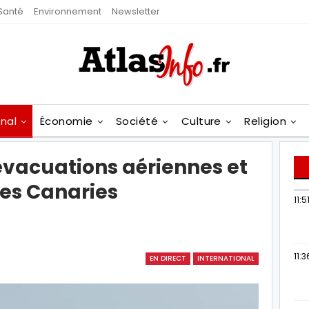
Santé
Environnement
Newsletter
onal
Économie
Société
Culture
Religion
 évacuations aériennes et
es Canaries
11:5
11:3
EN DIRECT
INTERNATIONAL