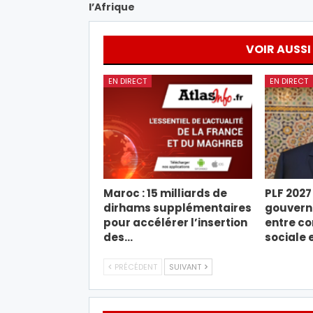
l’Afrique
VOIR AUSSI
EN DIRECT
EN DIRECT
Maroc : 15 milliards de
PLF 2027 
dirhams supplémentaires
gouverne
pour accélérer l’insertion
entre co
des…
sociale 
PRÉCÉDENT
SUIVANT