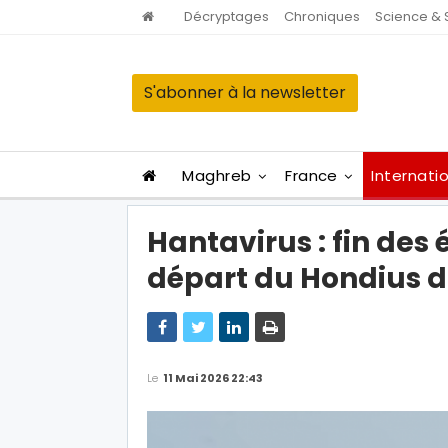
Décryptages
Chroniques
Science & 
S'abonner à la newsletter
Maghreb
France
Internati
Hantavirus : fin des
départ du Hondius d
Le
11 Mai 2026 22:43