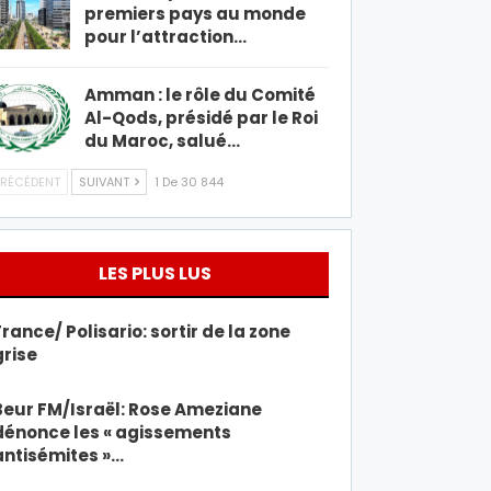
premiers pays au monde
pour l’attraction…
Amman : le rôle du Comité
Al-Qods, présidé par le Roi
du Maroc, salué…
RÉCÉDENT
SUIVANT
1 De 30 844
LES PLUS LUS
France/ Polisario: sortir de la zone
grise
Beur FM/Israël: Rose Ameziane
dénonce les « agissements
antisémites »…