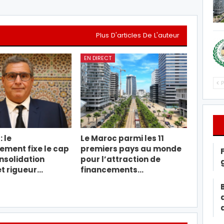
Plus D'articles De L'auteur
EN DIRECT
P
: le
Le Maroc parmi les 11
ment fixe le cap
premiers pays au monde
nsolidation
pour l’attraction de
et rigueur…
financements…