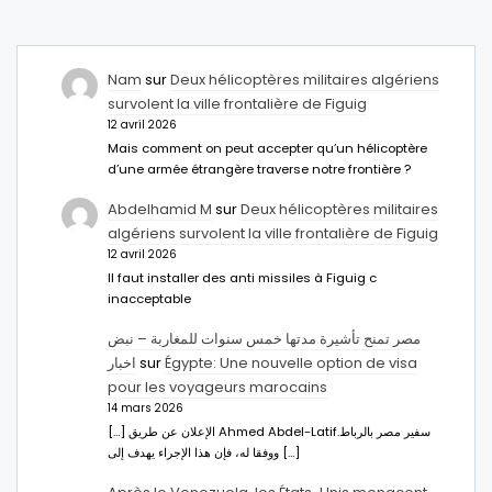
Nam
sur
Deux hélicoptères militaires algériens
survolent la ville frontalière de Figuig
12 avril 2026
Mais comment on peut accepter qu’un hélicoptère
d’une armée étrangère traverse notre frontière ?
Abdelhamid M
sur
Deux hélicoptères militaires
algériens survolent la ville frontalière de Figuig
12 avril 2026
Il faut installer des anti missiles à Figuig c
inacceptable
مصر تمنح تأشيرة مدتها خمس سنوات للمغاربة – نبض
اخبار
sur
Égypte: Une nouvelle option de visa
pour les voyageurs marocains
14 mars 2026
[…] الإعلان عن طريق Ahmed Abdel-Latifسفير مصر بالرباط.
ووفقا له، فإن هذا الإجراء يهدف إلى […]