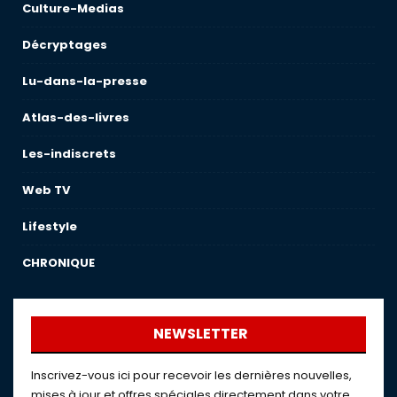
Culture-Medias
Décryptages
Lu-dans-la-presse
Atlas-des-livres
Les-indiscrets
Web TV
Lifestyle
CHRONIQUE
NEWSLETTER
Inscrivez-vous ici pour recevoir les dernières nouvelles,
mises à jour et offres spéciales directement dans votre