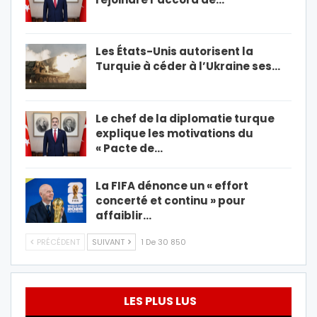
Les États-Unis autorisent la
Turquie à céder à l’Ukraine ses…
Le chef de la diplomatie turque
explique les motivations du
« Pacte de…
La FIFA dénonce un « effort
concerté et continu » pour
affaiblir…
PRÉCÉDENT
SUIVANT
1 De 30 850
LES PLUS LUS