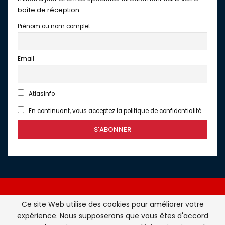
boîte de réception.
Prénom ou nom complet
Email
AtlasInfo
En continuant, vous acceptez la politique de confidentialité
Ce site Web utilise des cookies pour améliorer votre
expérience. Nous supposerons que vous êtes d'accord
Atlasinfo.fr : l'essentiel de l'actualité de la France et du