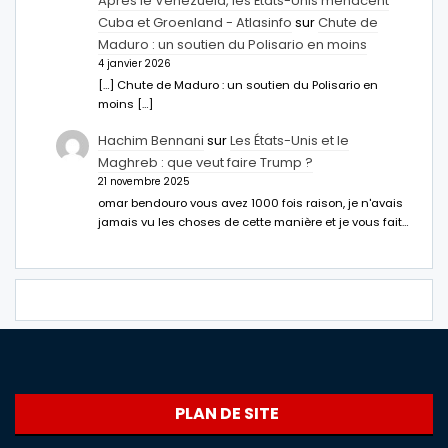
Après le Venezuela, les États-Unis menacent
Cuba et Groenland - Atlasinfo
sur
Chute de
Maduro : un soutien du Polisario en moins
4 janvier 2026
[…] Chute de Maduro : un soutien du Polisario en
moins […]
Hachim Bennani
sur
Les États-Unis et le
Maghreb : que veut faire Trump ?
21 novembre 2025
omar bendouro vous avez 1000 fois raison, je n'avais
jamais vu les choses de cette manière et je vous fait…
PLAN DE SITE