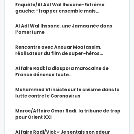
Enquête/Al Adl Wal Ihssane-Extrême
gauche: “frapper ensemble mais…
Al Adl Wal Ihssane, une Jamaa née dans
l’amertume
Rencontre avec Anouar Moatassim,
réalisateur du film de super-héros…
Affaire Radi: la diaspora marocaine de
France dénonce toute…
Mohammed VI insiste sur le civisme dans la
lutte contre le Coronavirus
Maroc/Affaire Omar Radi: la tribune de trop
pour Orient XXI
Affaire Radi/Viol: « Je sentais son odeur