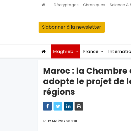
Décryptages
Chroniques
Science & 
S'abonner à la newsletter
Maghreb
France
Internati
Maroc : la Chambre 
adopte le projet de l
régions
Le
12 Mai 2026 09:10