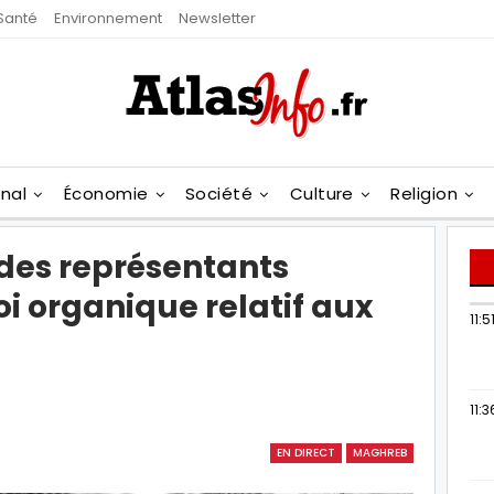
Santé
Environnement
Newsletter
onal
Économie
Société
Culture
Religion
des représentants
oi organique relatif aux
11:5
11:3
EN DIRECT
MAGHREB