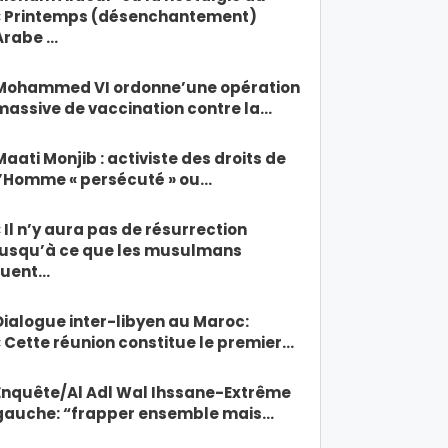
« Printemps (désenchantement)
Arabe …
Mohammed VI ordonne’une opération
massive de vaccination contre la…
Maati Monjib : activiste des droits de
l’Homme « persécuté » ou…
« Il n’y aura pas de résurrection
jusqu’à ce que les musulmans
tuent…
Dialogue inter-libyen au Maroc:
« Cette réunion constitue le premier…
Enquête/Al Adl Wal Ihssane-Extrême
gauche: “frapper ensemble mais…