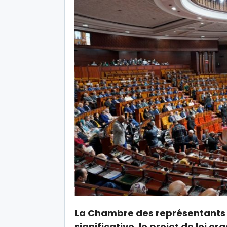
La Chambre des représentants a
significative, le projet de loi or