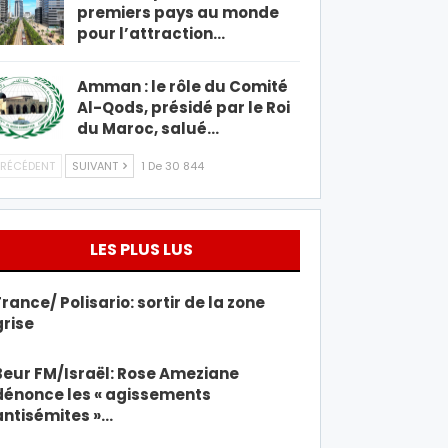
premiers pays au monde
pour l’attraction…
Amman : le rôle du Comité
Al-Qods, présidé par le Roi
du Maroc, salué…
RÉCÉDENT
SUIVANT
1 De 30 844
LES PLUS LUS
France/ Polisario: sortir de la zone
grise
Beur FM/Israël: Rose Ameziane
dénonce les « agissements
antisémites »…