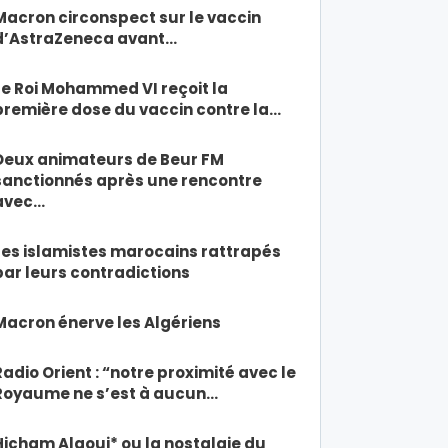
Macron circonspect sur le vaccin
d’AstraZeneca avant…
Le Roi Mohammed VI reçoit la
première dose du vaccin contre la…
Deux animateurs de Beur FM
sanctionnés après une rencontre
avec…
Les islamistes marocains rattrapés
par leurs contradictions
Macron énerve les Algériens
Radio Orient : “notre proximité avec le
Royaume ne s’est à aucun…
Hicham Alaoui* ou la nostalgie du