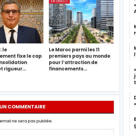
EN DIRECT
: le
Le Maroc parmi les 11
ment fixe le cap
premiers pays au monde
nsolidation
pour l’attraction de
et rigueur…
financements…
 UN COMMENTAIRE
email ne sera pas publiée.