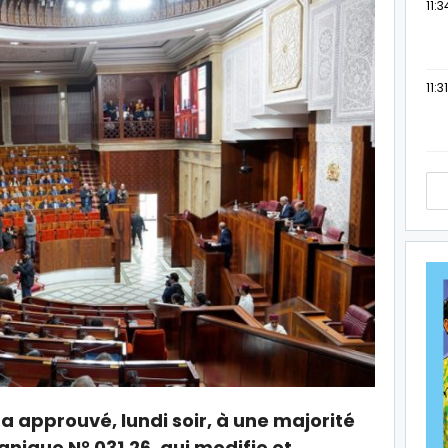
11:3
11:31
 approuvé, lundi soir, à une majorité
ganique N° 031.26, qui modifie et