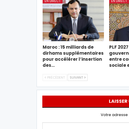
EN DIRECT
EN DIRECT
Maroc : 15 milliards de
PLF 2027 
dirhams supplémentaires
gouverne
pour accélérer l’insertion
entre co
des…
sociale 
PRÉCÉDENT
SUIVANT
LAISSER
Votre adresse 