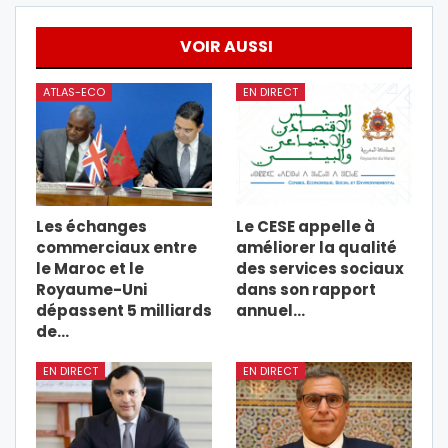
VOIR AUSSI
ATLAS-ECO
EN DIRECT
Les échanges
Le CESE appelle à
commerciaux entre
améliorer la qualité
le Maroc et le
des services sociaux
Royaume-Uni
dans son rapport
dépassent 5 milliards
annuel…
de…
EN DIRECT
EN DIRECT