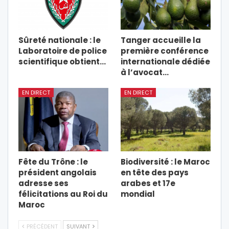
Sûreté nationale : le
Tanger accueille la
Laboratoire de police
première conférence
scientifique obtient…
internationale dédiée
à l’avocat…
EN DIRECT
EN DIRECT
Fête du Trône : le
Biodiversité : le Maroc
président angolais
en tête des pays
adresse ses
arabes et 17e
félicitations au Roi du
mondial
Maroc
PRÉCÉDENT
SUIVANT