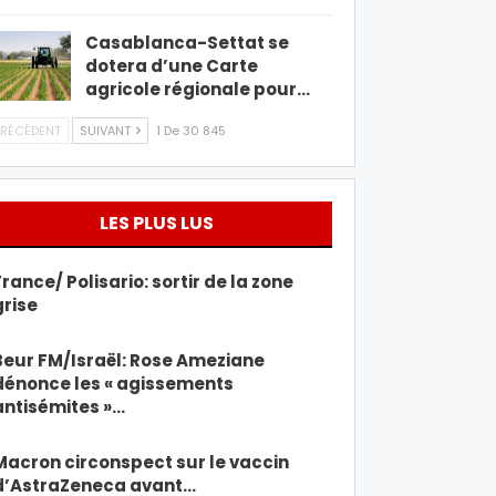
Casablanca-Settat se
dotera d’une Carte
agricole régionale pour…
RÉCÉDENT
SUIVANT
1 De 30 845
LES PLUS LUS
France/ Polisario: sortir de la zone
grise
Beur FM/Israël: Rose Ameziane
dénonce les « agissements
antisémites »…
Macron circonspect sur le vaccin
d’AstraZeneca avant…