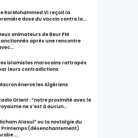
Le Roi Mohammed VI reçoit la
première dose du vaccin contre la…
Deux animateurs de Beur FM
sanctionnés après une rencontre
avec…
Les islamistes marocains rattrapés
par leurs contradictions
Macron énerve les Algériens
Radio Orient : “notre proximité avec le
Royaume ne s’est à aucun…
Hicham Alaoui* ou la nostalgie du
« Printemps (désenchantement)
Arabe …