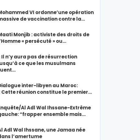
Mohammed VI ordonne’une opération
massive de vaccination contre la…
Maati Monjib : activiste des droits de
l’Homme « persécuté » ou…
« Il n’y aura pas de résurrection
jusqu’à ce que les musulmans
tuent…
Dialogue inter-libyen au Maroc:
« Cette réunion constitue le premier…
Enquête/Al Adl Wal Ihssane-Extrême
gauche: “frapper ensemble mais…
Al Adl Wal Ihssane, une Jamaa née
dans l’amertume