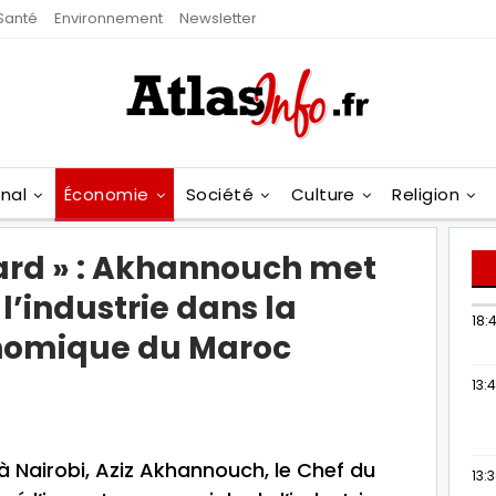
Santé
Environnement
Newsletter
onal
Économie
Société
Culture
Religion
ard » : Akhannouch met
 l’industrie dans la
18:4
nomique du Maroc
13:
à Nairobi, Aziz Akhannouch, le Chef du
13: