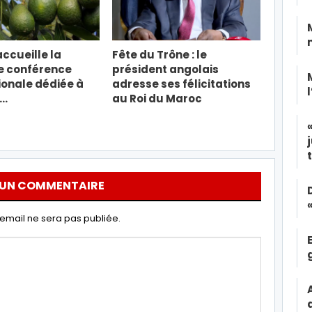
ccueille la
Fête du Trône : le
e conférence
président angolais
ionale dédiée à
adresse ses félicitations
t…
au Roi du Maroc
 UN COMMENTAIRE
email ne sera pas publiée.