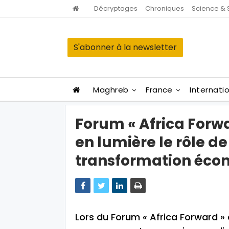
Décryptages
Chroniques
Science & 
S'abonner à la newsletter
Maghreb
France
Internati
Forum « Africa Forw
en lumière le rôle de
transformation éco
Lors du Forum « Africa Forward » 