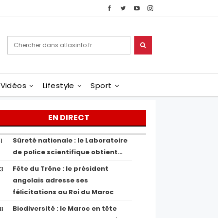
Vidéos
Lifestyle
Sport
EN DIRECT
Sûreté nationale : le Laboratoire
1
de police scientifique obtient…
Fête du Trône : le président
43
angolais adresse ses
félicitations au Roi du Maroc
Biodiversité : le Maroc en tête
38