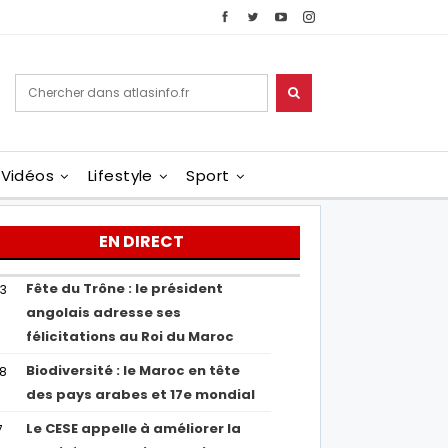
Vidéos
Lifestyle
Sport
EN DIRECT
Fête du Trône : le président
43
angolais adresse ses
félicitations au Roi du Maroc
Biodiversité : le Maroc en tête
38
des pays arabes et 17e mondial
Le CESE appelle à améliorer la
7