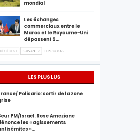
mondial
Les échanges
commerciaux entre le
Maroc et le Royaume-Uni
dépassent 5…
RÉCÉDENT
SUIVANT
1 De 30 845
LES PLUS LUS
France/ Polisario: sortir de la zone
grise
Beur FM/Israël: Rose Ameziane
dénonce les « agissements
antisémites »…