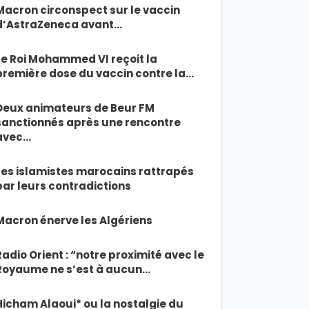
Macron circonspect sur le vaccin
d’AstraZeneca avant…
Le Roi Mohammed VI reçoit la
première dose du vaccin contre la…
Deux animateurs de Beur FM
sanctionnés après une rencontre
avec…
Les islamistes marocains rattrapés
par leurs contradictions
Macron énerve les Algériens
Radio Orient : “notre proximité avec le
Royaume ne s’est à aucun…
Hicham Alaoui* ou la nostalgie du