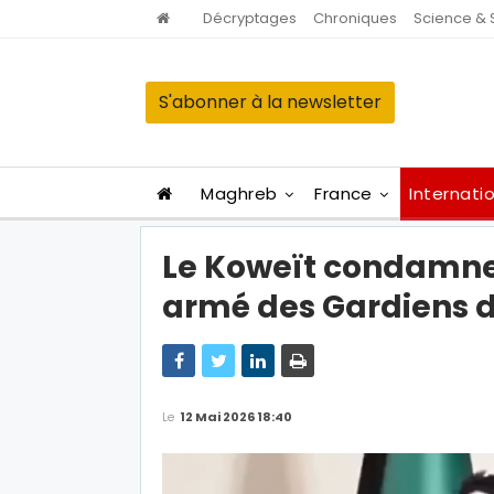
Décryptages
Chroniques
Science & 
S'abonner à la newsletter
Maghreb
France
Internati
Le Koweït condamne l
armé des Gardiens de
Le
12 Mai 2026 18:40