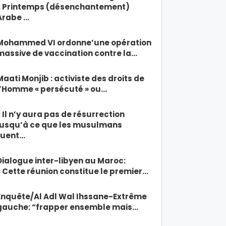
« Printemps (désenchantement)
Arabe …
Mohammed VI ordonne’une opération
massive de vaccination contre la…
Maati Monjib : activiste des droits de
l’Homme « persécuté » ou…
« Il n’y aura pas de résurrection
jusqu’à ce que les musulmans
tuent…
Dialogue inter-libyen au Maroc:
« Cette réunion constitue le premier…
Enquête/Al Adl Wal Ihssane-Extrême
gauche: “frapper ensemble mais…