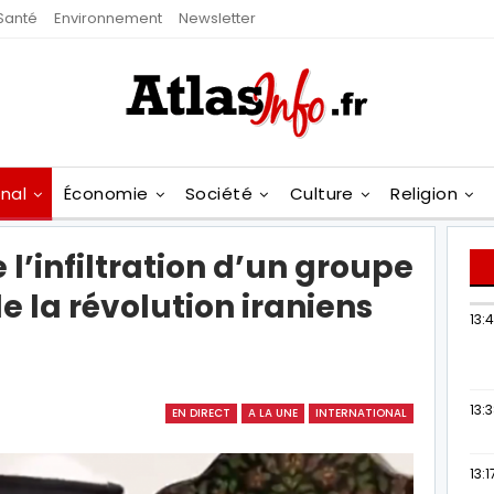
Santé
Environnement
Newsletter
onal
Économie
Société
Culture
Religion
’infiltration d’un groupe
 la révolution iraniens
13:
13:
EN DIRECT
A LA UNE
INTERNATIONAL
13:1