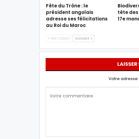
Fête du Trône : le
Biodivers
président angolais
tête des
adresse ses félicitations
17e mond
au Roi du Maroc
PRÉCÉDENT
SUIVANT
LAISSER
Votre adresse 