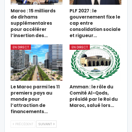
Maroc : 15 milliards
PLF 2027 : le
de dirhams
gouvernement fixe le
supplémentaires
cap entre
pour accélérer
consolidation sociale
l’insertion des…
et rigueur…
EN DIRECT
EN DIRECT
Le Maroc parmi les 11
Amman : le rôle du
premiers pays au
Comité Al-Qods,
monde pour
présidé par le Roi du
l’attraction de
Maroc, salué lors…
financements…
PRÉCÉDENT
SUIVANT