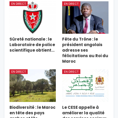
EN DIRECT
EN DIRECT
Sûreté nationale : le
Fête du Trône : le
Laboratoire de police
président angolais
scientifique obtient…
adresse ses
félicitations au Roi du
Maroc
EN DIRECT
EN DIRECT
Biodiversité : le Maroc
Le CESE appelle à
en tête des pays
améliorer la qualité